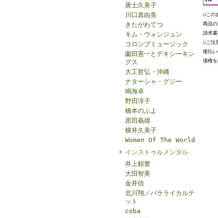
唐土久美子
川口真由美
○この
きたがわてつ
商品の
請求書
キム・ウォンジュン
○ご注
コロンブミュージック
後払い
薗田憲一とデキシーキン
債権を
グス
大工哲弘・沖縄
ナターシャ・グジー
鳴海卓
野田淳子
橋本のぶよ
原田義雄
横井久美子
Women Of The World
インストゥルメンタル
井上頼豊
大田智美
金井信
北川翔／バラライカルテ
ット
coba