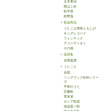
玉木孝治
西はじめ
松平晃
松野迅
取扱商品
うたごえ喫茶ともしび
キングレコード
フォンテック
アコーディオン
その他
楽譜集
合唱楽譜
うたごえ
合唱
ソングブック828シリー
ズ
平和のうた
労働歌
荒木栄
ロシア民謡
池辺晋一郎