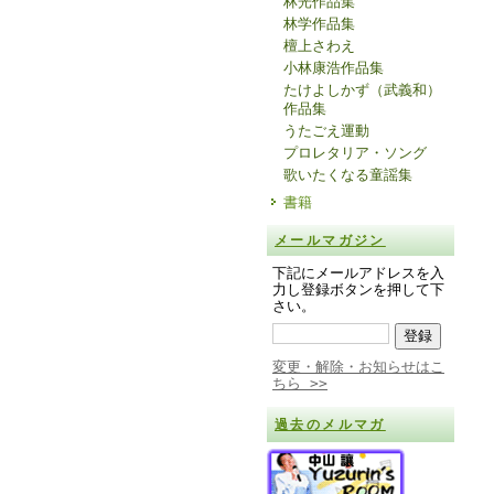
林光作品集
林学作品集
檀上さわえ
小林康浩作品集
たけよしかず（武義和）
作品集
うたごえ運動
プロレタリア・ソング
歌いたくなる童謡集
書籍
メールマガジン
下記にメールアドレスを入
力し登録ボタンを押して下
さい。
変更・解除・お知らせはこ
ちら >>
過去のメルマガ