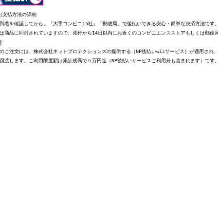
お支払方法の詳細
到着を確認してから、「大手コンビニ15社」「郵便局」で後払いできる安心・簡単な決済方法です
は商品に同封されていますので、発行から14日以内にお近くのコンビニエンスストアもしくは郵便
意
のご注文には、株式会社ネットプロテクションズの提供する［NP後払いwizサービス］が適用され
譲渡します。ご利用限度額は累計残高で５万円迄（NP後払いサービスご利用分も含まれます）です