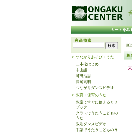
音
カートをみ
商品検索
HO
集
つながりあそび・うた
二本松はじめ
中山譲
町田浩志
長尾高明
つながりダンスビデオ
教育・保育のうた
教室ですぐに使えるＣＤ
ブック
クラスでうたうこどもの
うた
教則ダンスビデオ
手話でうたうこどものう