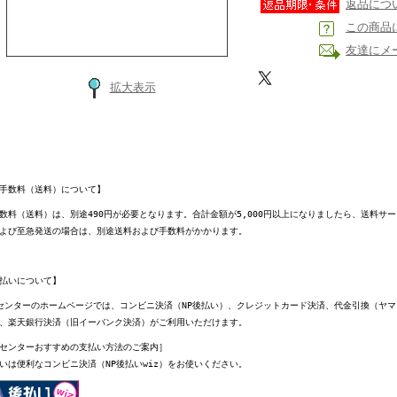
返品につ
この商品
友達にメ
拡大表示
手数料（送料）について】
数料（送料）は、別途490円が必要となります。合計金額が5,000円以上になりましたら、送料サ
よび至急発送の場合は、別途送料および手数料がかかります。
払いについて】
センターのホームページでは、コンビニ決済（NP後払い）、クレジットカード決済、代金引換（ヤ
、楽天銀行決済（旧イーバンク決済）がご利用いただけます。
センターおすすめの支払い方法のご案内］
いは便利なコンビニ決済（NP後払いwiz）をお使いください。