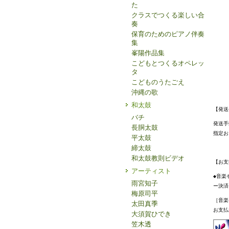
た
クラスでつくる楽しい合
奏
保育のためのピアノ伴奏
集
峯陽作品集
こどもとつくるオペレッ
タ
こどものうたごえ
沖縄の歌
和太鼓
【発送
バチ
発送手
長胴太鼓
指定お
平太鼓
締太鼓
和太鼓教則ビデオ
【お支
アーティスト
◆音楽
雨宮知子
ー決済
梅原司平
［音楽
太田真季
お支払
大須賀ひでき
笠木透