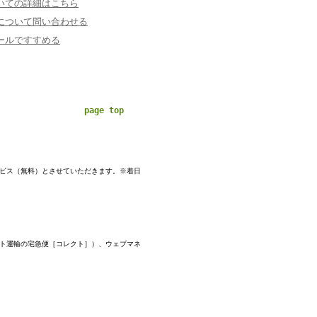
いての詳細はこちら
について問い合わせる
ールですすめる
page top
ービス（無料）とさせていただきます。※着日
マト運輸の宅急便［コレクト］）、ウェブマネ