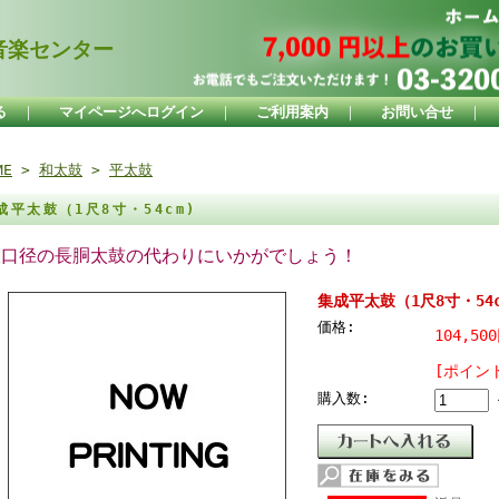
楽センター
る
｜
マイページへログイン
｜
ご利用案内
｜
お問い合せ
｜
ME
>
和太鼓
>
平太鼓
成平太鼓（1尺8寸・54cm)
大口径の長胴太鼓の代わりにいかがでしょう！
集成平太鼓（1尺8寸・54c
価格:
104,50
[ポイント
購入数: