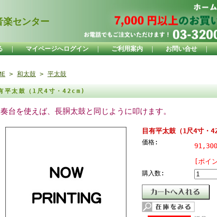
楽センター
る
｜
マイページへログイン
｜
ご利用案内
｜
お問い合せ
｜
ME
>
和太鼓
>
平太鼓
有平太鼓（1尺4寸・42cm)
立奏台を使えば、長胴太鼓と同じように叩けます。
目有平太鼓（1尺4寸・42
価格:
91,30
[ポイ
購入数: