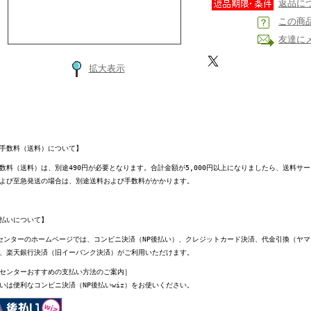
返品に
この商
友達に
拡大表示
手数料（送料）について】
数料（送料）は、別途490円が必要となります。合計金額が5,000円以上になりましたら、送料サ
よび至急発送の場合は、別途送料および手数料がかかります。
払いについて】
センターのホームページでは、コンビニ決済（NP後払い）、クレジットカード決済、代金引換（ヤ
、楽天銀行決済（旧イーバンク決済）がご利用いただけます。
センターおすすめの支払い方法のご案内］
いは便利なコンビニ決済（NP後払いwiz）をお使いください。