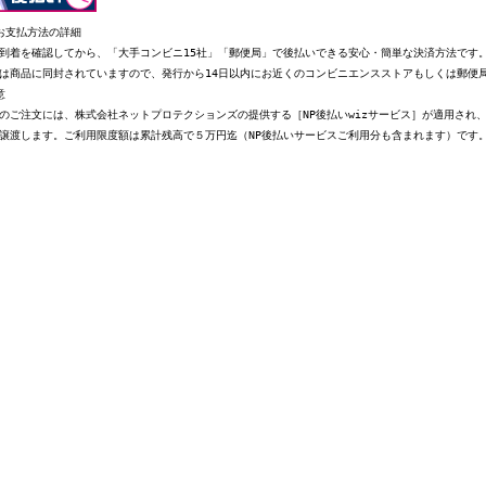
お支払方法の詳細
到着を確認してから、「大手コンビニ15社」「郵便局」で後払いできる安心・簡単な決済方法です
は商品に同封されていますので、発行から14日以内にお近くのコンビニエンスストアもしくは郵便
意
のご注文には、株式会社ネットプロテクションズの提供する［NP後払いwizサービス］が適用され
譲渡します。ご利用限度額は累計残高で５万円迄（NP後払いサービスご利用分も含まれます）です