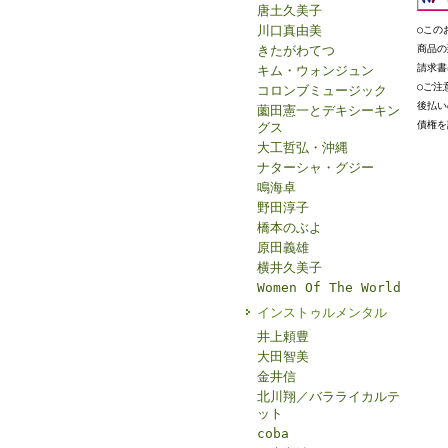
唐土久美子
川口真由美
○この
きたがわてつ
商品の
請求書
キム・ウォンジュン
○ご注
コロンブミュージック
後払い
薗田憲一とデキシーキン
債権を
グス
大工哲弘・沖縄
ナターシャ・グジー
鳴海卓
野田淳子
橋本のぶよ
原田義雄
横井久美子
Women Of The World
インストゥルメンタル
井上頼豊
大田智美
金井信
北川翔／バラライカルテ
ット
coba