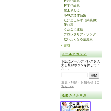
林光作品集
林学作品集
檀上さわえ
小林康浩作品集
たけよしかず（武義和）
作品集
うたごえ運動
プロレタリア・ソング
歌いたくなる童謡集
書籍
メールマガジン
下記にメールアドレスを入
力し登録ボタンを押して下
さい。
変更・解除・お知らせはこ
ちら >>
過去のメルマガ