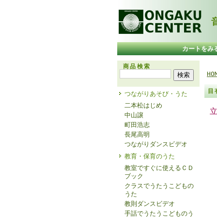
音
カートをみ
商品検索
HO
目
つながりあそび・うた
二本松はじめ
中山譲
町田浩志
長尾高明
つながりダンスビデオ
教育・保育のうた
教室ですぐに使えるＣＤ
ブック
クラスでうたうこどもの
うた
教則ダンスビデオ
手話でうたうこどものう