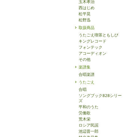
玉木孝治
西はじめ
松平晃
松野迅
取扱商品
うたごえ喫茶ともしび
キングレコード
フォンテック
アコーディオン
その他
楽譜集
合唱楽譜
うたごえ
合唱
ソングブック828シリー
ズ
平和のうた
労働歌
荒木栄
ロシア民謡
池辺晋一郎