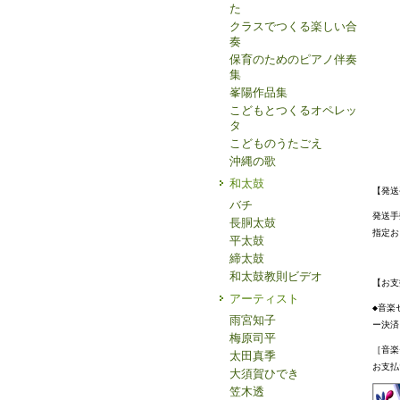
た
クラスでつくる楽しい合
奏
保育のためのピアノ伴奏
集
峯陽作品集
こどもとつくるオペレッ
タ
こどものうたごえ
沖縄の歌
和太鼓
【発送
バチ
発送手
長胴太鼓
指定お
平太鼓
締太鼓
和太鼓教則ビデオ
【お支
アーティスト
◆音楽
雨宮知子
ー決済
梅原司平
［音楽
太田真季
お支払
大須賀ひでき
笠木透