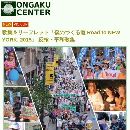
NEW
PICK UP
歌集＆リーフレット「僕のつくる道 Road to NEW
YORK, 2015」 反核・平和歌集