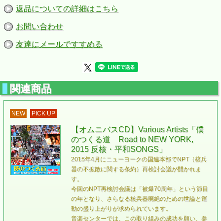
20. ケサラ（日本語詞）
返品についての詳細はこちら
21. 一本の鉛筆（日本語詞）
22. 死んだ女の子（日本語詞）
お問い合わせ
23. 軟弱者（日本語詞）
24. いのちの記憶（楽譜）
25. BELIEVE（日本語詞）
友達にメールですすめる
26. 翼をください（日本語詞）
27. 四季の歌（日本語詞）
28. ひとりの手（日本語詞）
29. 僕のつくる道（楽譜・日本語詞）
関連商品
●掲載資料
核不拡散条約（NPT）とは？／非核兵器地帯 - 核兵器のない
世界に／原水爆禁止運動のあゆみ／核兵器廃絶の運動とうた
NEW
PICK UP
ごえ／原爆パネル展より／被爆者からのメッセージ／国民平
和大行進のはじまり／広がる非核・平和の自治体／全国の被
【オムニバスCD】Various Artists「僕
爆者健康手帳所持者／被爆者健康手帳所持者数の推移／被爆
者健康手帳／母の思いを受け継いで（おりづるの子・東京被
のつくる道 Road to NEW YORK,
爆二世の会 会長 田崎豊子）／日本国憲法前文／世界をうご
2015 反核・平和SONGS」
かす署名をさらに大きく／日本国憲法第九条／核兵器全面禁
2015年4月にニューヨークの国連本部でNPT（核兵
止のアピール（署名用紙）／各曲の解説ほか
器の不拡散に関する条約）再検討会議が開かれま
す。
今回のNPT再検討会議は「被爆70周年」という節目
の年となり、さらなる核兵器廃絶のための世論と運
動の盛り上がりが求められています。
音楽センターでは、この取り組みの成功を願い、参