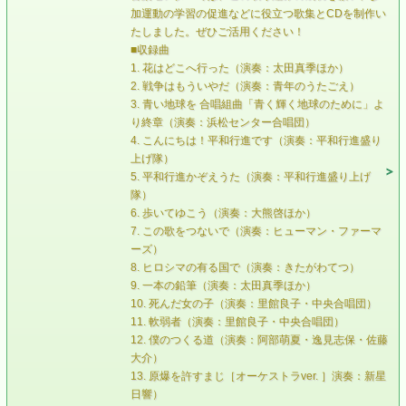
加運動の学習の促進などに役立つ歌集とCDを制作い
たしました。ぜひご活用ください！
■収録曲
1. 花はどこへ行った（演奏：太田真季ほか）
2. 戦争はもういやだ（演奏：青年のうたごえ）
3. 青い地球を 合唱組曲「青く輝く地球のために」よ
り終章（演奏：浜松センター合唱団）
4. こんにちは！平和行進です（演奏：平和行進盛り
上げ隊）
5. 平和行進かぞえうた（演奏：平和行進盛り上げ
隊）
6. 歩いてゆこう（演奏：大熊啓ほか）
7. この歌をつないで（演奏：ヒューマン・ファーマ
ーズ）
8. ヒロシマの有る国で（演奏：きたがわてつ）
9. 一本の鉛筆（演奏：太田真季ほか）
10. 死んだ女の子（演奏：里館良子・中央合唱団）
11. 軟弱者（演奏：里館良子・中央合唱団）
12. 僕のつくる道（演奏：阿部萌夏・逸見志保・佐藤
大介）
13. 原爆を許すまじ［オーケストラver. ］演奏：新星
日響）