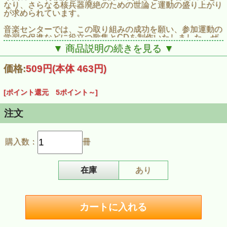
なり、さらなる核兵器廃絶のための世論と運動の盛り上がり
が求められています。
音楽センターでは、この取り組みの成功を願い、参加運動の
学習の促進などに役立つ歌集とCDを制作いたしました。ぜ
ひご活用ください！
▼ 商品説明の続きを見る ▼
価格:
509円
(本体 463円)
●掲載曲
1. We Sahll Overcome（英語詞）
2. 花はどこへ行った（日本語詞・英語詞）
[ポイント還元 5ポイント～]
3. 戦争はもういやだ（日本語詞・英語詞）
4. 青い空は（日本語詞）
5. 私の子どもたちへ（日本語詞）
注文
6. 青い地球を（楽譜・日本語詞）
7. 原爆を許すまじ（日本語詞）
8. ORIZURU（折り鶴）（楽譜・日本語詞・英語詞］
購入数：
冊
9. ヒロシマ（日本語詞）
10. 長崎の鐘（日本語詞）
11. こんにちは！平和行進です（楽譜・日本語詞）
12. 平和行進かぞえうた（楽譜・日本語詞）
在庫
あり
13. 歩いてゆこう（日本語詞）
14. この歌をつないで（楽譜・日本語詞）
15. あの青い空のように（日本語詞）
16. 広い河の岸辺（楽譜）
17. INORI （祈り）（楽譜・日本語詞）
18. ヒロシマの有る国で（日本語詞）
19. 自由よ！（楽譜・日本語詞）