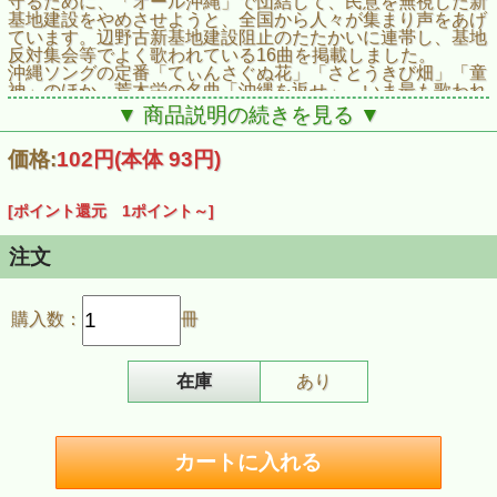
守るために、「オール沖縄」で団結して、民意を無視した新
基地建設をやめさせようと、全国から人々が集まり声をあげ
ています。辺野古新基地建設阻止のたたかいに連帯し、基地
反対集会等でよく歌われている16曲を掲載しました。
沖縄ソングの定番「てぃんさぐぬ花」「さとうきび畑」「童
神」のほか、荒木栄の名曲「沖縄を返せ」、いま最も歌われ
ている曲のひとつ「沖縄今こそ立ち上がろう」（「美しき五
▼ 商品説明の続きを見る ▼
月のパリ」の新しい訳詞曲）、坂本龍一と古謝美佐子による
うないうぐみの新曲「弥勒世果報（みるくゆがふ）」（楽譜
価格:
102円
(本体 93円)
初公開）、MONGOL800「琉球愛歌」、The Boom「島
唄」、ユキヒロ「HEIWAの鐘」含む、全16曲を掲載。各曲
の解説も掲載しています。
[ポイント還元 1ポイント～]
■掲載曲：
芭蕉布／さとうきび畑／てぃんさぐぬ花／月桃／島唄／童神
～天の子守唄～／HEIWAの鐘／琉球愛歌／弥勒世果報（み
注文
るくゆがふ）-undercooled／座り込めここへ／沖縄今こそ立
ち上がろう／戦争はもういやだ／We Shall Overcome／タン
ポポ／沖縄を返せ／平和に生きる権利
購入数：
冊
■商品情報
商品名：【リーフレット歌集】オール沖縄 Peace Song（ピ
ースソング）歌集
商品番号：K7196
在庫
あり
ISBN：978-4-903934-75-4
発売日：2015年12月14日