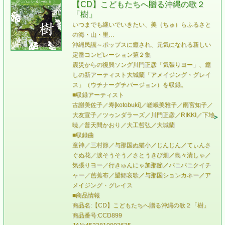
【CD】こどもたちへ贈る沖縄の歌２
「樹」
いつまでも継いでいきたい、美（ちゅ）らふるさと
の海・山・里…
沖縄民謡～ポップスに癒され、元気になれる新しい
定番コンピレーション第２集
震災からの復興ソング川門正彦「気張りヨー」、癒
しの新アーティスト大城蘭「アメイジング・グレイ
ス」（ウチナーグチバージョン）を収録。
■収録アーティスト
古謝美佐子／寿[kotobuki]／嵯峨美雅子／雨宮知子／
大友宣子／ツゥンダラーズ／川門正彦／RIKKI／下地
暁／普天間かおり／大工哲弘／大城蘭
■収録曲
童神／三村節／与那国ぬ猫小／じんじん／てぃんさ
ぐぬ花／涙そうそう／さとうきび畑／島々清しゃ／
気張りヨー／行きゅんにゃ加那節／パニパニクイチ
ャー／芭蕉布／望郷哀歌／与那国ションカネー／ア
メイジング・グレイス
■商品情報
商品名:【CD】こどもたちへ贈る沖縄の歌２「樹」
商品番号:CCD899