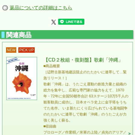
返品についての詳細はこちら
関連商品
NEW
PICK UP
【CD２枚組・復刻盤】歌劇「沖縄」
■商品概要
［辺野古新基地建設阻止のたたかいに連帯して…緊
急リリース！］
歌劇「沖縄」は、うたごえ運動の創造力量と組織の
総力を集中し、広範な専門家の協力をえて、1970
年・72年に全国50都市合計 63ステージ10万5千人の
観客動員に成功し、日本オペラ史上に金字塔をうち
てた名作。 いま新たにくり広げられている基地闘争
のたたかいに連帯して歌劇「沖縄」のうたごえが力
強く美しく蘇る。
■収録曲
プロローグ／作業唄／米軍の上陸／貞光のアリア／