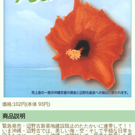
価格:102円(本体 93円)
商品説明
緊急発売・辺野古新基地建設阻止のたたかいに連帯して！！
いま沖縄・辺野古では、美しい海・空・そして平穏な日常を