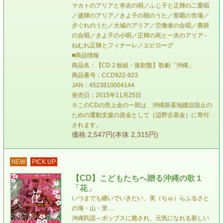
マカトのアリアと幸吉の唄／ふじ子と正輝の二重唱
／盛輝のアリア／きよ子の朝のうた／那覇の市場／
夕ぐれのうた／大城のアリア／労働者の合唱／農耕
の合唱／きよ子の小唄／正輝の死と一夫のアリア -
ねむれ正輝とフィナーレ／エピローグ
■商品情報
商品名：【CD２枚組・復刻盤】歌劇「沖縄」
商品番号：CCD922-923
JAN：4523810004144
発売日：2015年11月25日
※このCDの売上金の一部は、沖縄新基地建設阻止の
ための運動支援の資金として［辺野古基金］に寄付
されます。
価格:2,547円(本体 2,315円)
NEW
PICK UP
【CD】こどもたちへ贈る沖縄の歌１
「花」
いつまでも継いでいきたい、美（ちゅ）らふるさと
の海・山・里…
沖縄民謡～ポップスに癒され、元気になれる新しい