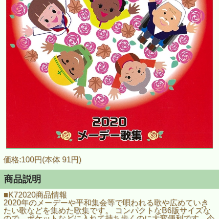
価格:100円(本体 91円)
商品説明
■K72020商品情報
2020年のメーデーや平和集会等で唄われる歌や広めていき
たい歌などを集めた歌集です。 コンパクトなB6版サイズな
ので、ポケットなどに入れて持ち歩くのに大変便利です。今