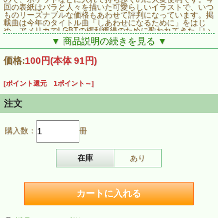
回の表紙はバラと人々を描いた可愛らしいイラストで、いつ
ものリーズナブルな価格もあわせて評判になっています。掲
載曲は今年のタイトル曲「しあわせになるために」をはじ
め、アメリカでLGBTの権利獲得のために歌われてきた「い
のちをうたおう」、名曲「We shall overcome」に日本語詞
▼ 商品説明の続きを見る ▼
をつけた「この胸の奥深く」（日本語詞：井上鑑）、「いと
し子よ」等で知られる原田義雄作曲による「Link 手をつなげ
価格:
100円
(本体 91円)
ば」、IBMロックアウトのたたかいを支援する「私はここに
立つ」、全国一律の最低賃金制度を目指す運動でつくられた
「全国一律！サイチン音頭」など、様々な運動で歌える曲を
[ポイント還元 1ポイント～]
集めました。ぜひ人数分をお買い求めください。
■掲載曲
がんばろう（歌詞＆コード）／世界をつなげ花の輪に（歌詞
注文
＆コード）／インターナショナル（歌詞＆コード）／晴れた
五月（歌詞＆コード）／人間の歌（歌詞＆コード）／国のす
みずみから（歌詞＆コード）／憲法九条五月晴れ（歌詞＆コ
購入数：
冊
ード）／一人から一人へ（楽譜）／いのちをうたおう（楽
譜）／歩いて行こう（歌詞＆コード）／この胸の奥深く（楽
譜）／約束のうた（楽譜）／しあわせになるために（楽譜）
／青い空は（歌詞＆コード）／そんな町を（歌詞＆コード）
在庫
あり
／Link手をつなげば（楽譜）／翼をください（歌詞＆コー
ド）／私はここに立つ（歌詞＆コード）／あの空へ帰ろう
（歌詞＆コード）／沖縄を返せ（歌詞＆コード）／全国一
律！サイチン音頭（楽譜）
■商品情報
商品名：【ポケット歌集】メーデー歌集2020「しあわせに
なるために」
商品番号：K72020