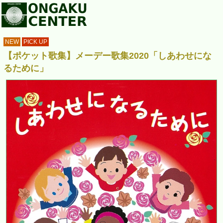
NEW
PICK UP
【ポケット歌集】メーデー歌集2020「しあわせにな
るために」