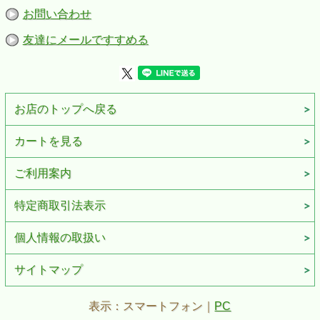
5.レクイエム・八月のうた（四重奏）
お問い合わせ
◎編曲編
《アコーディオン Solo 独奏曲》
友達にメールですすめる
1.花をおくろう（荒木栄 作曲）
2.りんごの歌（万条目正 作曲）
3.津軽のふるさと（米山正夫 作曲）
4.愛の讃歌（M.Monn.t 作曲）
5.ラスト・ワルツ（LES REED & BARRY MASON 作曲）
6.ダニー・ボーイ（アイルランド民謡）
お店のトップへ戻る
7.三つの革命歌
ラ・マルセイエーズ（ド・リル 作曲）
カートを見る
ワルシャワンカ（ポーランド民謡）
インターナショナル（デジュテール 作曲）
8.ラ・クンパルシータ（ロドリゲス 作曲）
ご利用案内
9.スラヴ舞曲 10番ホ短調（ドボルザーク 作曲）
10.アムール河の波（キュッス 作曲）
11.わが母の教えたまいし歌（ドヴォルザーク 作曲）
特定商取引法表示
12.私は野の草ではなかったか（チャイコフスキー 作曲）
《アコーディオン アンサンブル》
個人情報の取扱い
1.この前の春に（二重奏／グリーク 作曲）
2.愛の挨拶（二重奏／エルガー 作曲）
3.ユーモレスク（二重奏／ドヴォルザーク 作曲）
サイトマップ
4.アンダンテカンタービレ（二重奏／チャイコフスキー 作
曲）
5.ムーンライトセレナーデ（二重奏／グレンミラー 作曲）
表示：スマートフォン｜
PC
6.ラ・クンパルシータ（二重奏／ロドリゲス 作曲）