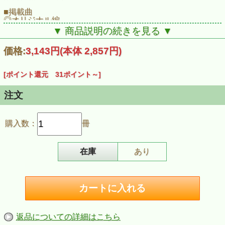
■掲載曲
◎オリジナル編
1.チェロとピアノのためのエピソード「日本の子どものう
▼ 商品説明の続きを見る ▼
た」
1.数とりあそび
価格:
3,143円
(本体 2,857円)
2.みぞれの唄
3.野っ原をかけろ
4.お祭りで
[ポイント還元 31ポイント～]
2.ピアノ五重奏のための少行進曲「青春の歌」
（チェロorバス・アコとピアノと3台のアコーディオンも
注文
可）
《アコーディオン Solo 独奏曲》
購入数：
冊
1.れんげ畑とお地蔵さん
2.風の子守唄
3.風の風物詩
(1)みのむしゆれて
在庫
あり
(2)アキアカネとたんぼ
(3)コスモスも元気
(4)青銅の騎士（たんご れとろ）
《アコーディオン アンサンブル》
1.さくら（日本古謡）
2.れんげ畑とお地蔵さん（Trio）
3.お祭りで（Trio）
返品についての詳細はこちら
4.蝶たちの宴に風は戯れ（五重奏）