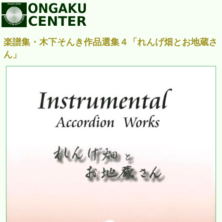
楽譜集・木下そんき作品選集４「れんげ畑とお地蔵さ
ん」