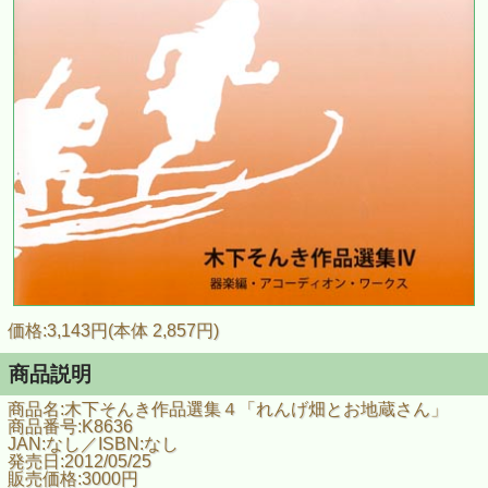
価格:3,143円(本体 2,857円)
商品説明
商品名:木下そんき作品選集４「れんげ畑とお地蔵さん」
商品番号:K8636
JAN:なし／ISBN:なし
発売日:2012/05/25
販売価格:3000円