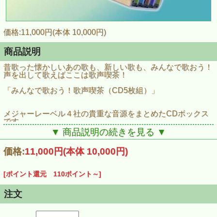
価格:11,000円(本体 10,000円)
商品説明
昔歌った懐かしいあの歌も、新しい歌も、みんなで歌おう！
声を出して歌えばここは歌声喫茶！
「みんなで歌おう！歌声喫茶（CD5枚組）」
メジャーレーベル４社の貴重な音源をまとめたCDボックス
です。
川の流れのように（美空ひばり）、戦争を知らない子供たち
▼ 商品説明の続きを見る ▼
（ジローズ）、
遠い世界に（五つの赤い風船）、ドレミの歌（ペギー葉
価格:
11,000円
(本体 10,000円)
山）、四季の歌（芹洋子）
など、オリジナル音源を中心に100曲を収録。
[ポイント還元 110ポイント～]
ジャケットには36枚のシングルレコードのジャケットを配し
ています。
各ＣＤに歌詞カードもついており、一緒に歌って楽しめま
注文
す。