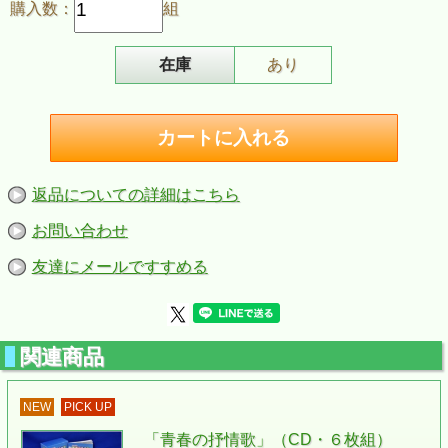
購入数：
組
商品名:「みんなで歌おう！歌声喫茶（CD5枚組）」
発売元:キングレコード
商品番号:NKCD7421~7425
JAN:4988003397838
在庫
あり
発売日:2010/11/25
返品についての詳細はこちら
お問い合わせ
友達にメールですすめる
関連商品
NEW
PICK UP
「青春の抒情歌」（CD・６枚組）