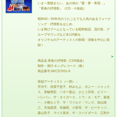
いま一度聴きたい、あの頃の『愛・夢・希望…』
「青春の抒情歌」（CD・６枚組）
昭和40～50年代のうたごえでも人気のあるフォーク
ソング・抒情歌をはじめ、
いま再びブームとなっている昭和歌謡、流行歌、グ
ループサウンズなど全120曲を、
オリジナルのアーティストの歌唱・演奏を中心に収
録！
商品名:青春の抒情歌（CD6枚組）
制作・発行:キングレコード（株）
商品番号:NKCD7631-6
収録アーティスト（一部）：
芹洋子、倍賞千恵子、梓みちよ、ボニー・ジャック
ス、美輪明宏、ペギー葉山、さとう宗幸、ビリー・
バンバン、ザ・タイガース、トワ・エ・モア、森進
一、小柳ルミ子、ザ・ワイルド・ワンズ、加山雄
三、天地真理、布施明、小室等、ザ・ピーナッツ、
森山良子、マイク真木、ザ・スパイダース、江利チ