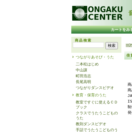
音
カートをみ
商品検索
HO
倍
つながりあそび・うた
二本松はじめ
中山譲
町田浩志
長尾高明
商
つながりダンスビデオ
商
教育・保育のうた
J
I
教室ですぐに使えるＣＤ
制
ブック
発
クラスでうたうこどもの
うた
教則ダンスビデオ
手話でうたうこどものう