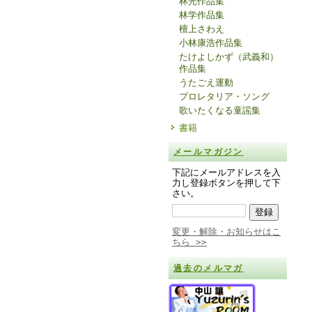
林光作品集
林学作品集
檀上さわえ
小林康浩作品集
たけよしかず（武義和）
作品集
うたごえ運動
プロレタリア・ソング
歌いたくなる童謡集
書籍
メールマガジン
下記にメールアドレスを入
力し登録ボタンを押して下
さい。
変更・解除・お知らせはこ
ちら >>
過去のメルマガ