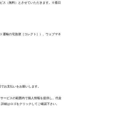
ービス（無料）とさせていただきます。※着日
マト運輸の宅急便［コレクト］）、ウェブマネ
。
局でお支払いをお願いします。
、サービスの範囲内で個人情報を提供し、代金
。
詳細はロゴをクリックしてご確認下さい。