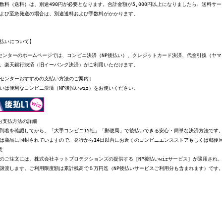
数料（送料）は、別途490円が必要となります。合計金額が5,000円以上になりましたら、送料サ
よび至急発送の場合は、別途送料および手数料がかかります。
払いについて】
センターのホームページでは、コンビニ決済（NP後払い）、クレジットカード決済、代金引換（ヤ
、楽天銀行決済（旧イーバンク決済）がご利用いただけます。
センターおすすめの支払い方法のご案内］
いは便利なコンビニ決済（NP後払いwiz）をお使いください。
お支払方法の詳細
到着を確認してから、「大手コンビニ15社」「郵便局」で後払いできる安心・簡単な決済方法です
は商品に同封されていますので、発行から14日以内にお近くのコンビニエンスストアもしくは郵便
意
のご注文には、株式会社ネットプロテクションズの提供する［NP後払いwizサービス］が適用され
譲渡します。ご利用限度額は累計残高で５万円迄（NP後払いサービスご利用分も含まれます）です