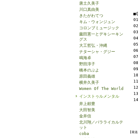
唐土久美子
川口真由美
■
きたがわてつ
0
キム・ウォンジュン
0
コロンブミュージック
0
薗田憲一とデキシーキン
0
グス
0
大工哲弘・沖縄
0
ナターシャ・グジー
0
鳴海卓
0
野田淳子
0
橋本のぶよ
1
原田義雄
1
横井久美子
1
Women Of The World
1
インストゥルメンタル
1
井上頼豊
大田智美
金井信
北川翔／バラライカルテ
ット
【発送
coba