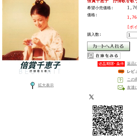
倍賞千恵子 抒情歌を歌
1,7
希望小売価格:
価格:
1,7
[ポ
購入数:
返品
レビ
この
拡大表示
友達