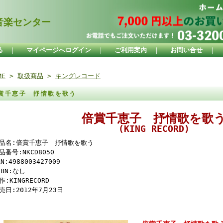
楽センター
る
｜
マイページへログイン
｜
ご利用案内
｜
お問い合せ
｜
ME
>
取扱商品
>
キングレコード
賞千恵子 抒情歌を歌う
倍賞千恵子 抒情歌を歌
(KING RECORD)
品名:倍賞千恵子 抒情歌を歌う
品番号:NKCD8050
AN:4988003427009
SBN:なし
作:KINGRECORD
売日:2012年7月23日