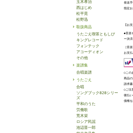
玉木孝治
発送手
西はじめ
指定お
松平晃
松野迅
【お支
取扱商品
◆音楽
うたごえ喫茶ともしび
ー決済
キングレコード
フォンテック
［音楽
アコーディオン
お支払
その他
楽譜集
合唱楽譜
○この
商品の
うたごえ
請求書
合唱
○ご注
ソングブック828シリー
後払い
ズ
債権を
平和のうた
労働歌
荒木栄
ロシア民謡
池辺晋一郎