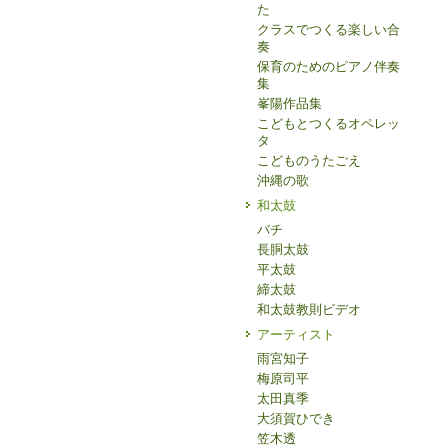
た
クラスでつくる楽しい合
奏
保育のためのピアノ伴奏
集
峯陽作品集
こどもとつくるオペレッ
タ
こどものうたごえ
沖縄の歌
和太鼓
バチ
長胴太鼓
平太鼓
締太鼓
和太鼓教則ビデオ
アーティスト
雨宮知子
梅原司平
太田真季
大須賀ひでき
笠木透