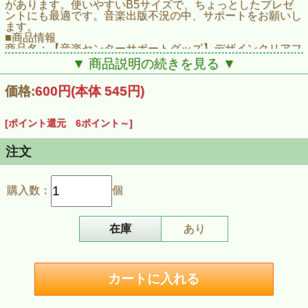
があります。使いやすいB5サイズで、ちょっとしたプレゼ
ントにも最適です。音楽出版不況の中、サポートをお願いし
ます。
■商品情報
商品名：【音楽センターサポートグッズ】デザインクリアフ
ァイルB5（無言館Project／海よ哭け）
▼ 商品説明の続きを見る ▼
商品番号：ZE003
発売日：2025年11月
価格:
600円
(本体 545円)
[ポイント還元 6ポイント～]
注文
購入数：
個
在庫
あり