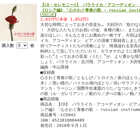
【CD・セレモニー2】 バラライカ・アコーディオン
《ロシア編》「心さわぐ青春の歌 - russian instru
2,037円(本体 1,852円)
大切な時間にとっておきの音楽を… 大好評の「歌のない
！ 大切な人たちとのお祝いの会、各種の集い、また
楽がほしい」そんなときにお薦めの一枚です。今回は
イカ、アコーディオン、ピアノの演奏で新録音しまし
購入数
枚
持つアーティストたちの演奏により、情感溢れる至高
BGMとして流していただいたり、カラオケのように使
彩った“とっておきの音楽（うた）”が、より豊かな情
しょう。バラライカ：北川翔、アコーディオン：大田
編曲：中山英雄
■収録曲
心さわぐ青春の歌／ともしび／トロイカ／泉のほとり
木）／黒い瞳の／バイカル湖のほとり／赤いサラファ
テンカ・ラージン／国際学生連盟のうた／なつかしき
の歌（ル・ガレリアン）／船のり／夕べの集い／鶴／
■商品情報
商品名：【CD】 バラライカ・アコーディオン・ピア
シア編》「心さわぐ青春の歌 - russian instrumen
商品番号：CCD943
JAN：4523810004489
発売日：2018年９月１日