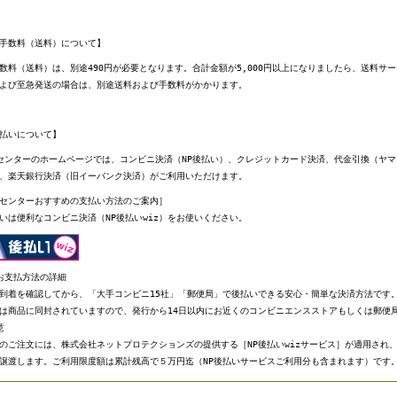
手数料（送料）について】
数料（送料）は、別途490円が必要となります。合計金額が5,000円以上になりましたら、送料サ
よび至急発送の場合は、別途送料および手数料がかかります。
払いについて】
センターのホームページでは、コンビニ決済（NP後払い）、クレジットカード決済、代金引換（ヤ
、楽天銀行決済（旧イーバンク決済）がご利用いただけます。
センターおすすめの支払い方法のご案内］
いは便利なコンビニ決済（NP後払いwiz）をお使いください。
お支払方法の詳細
到着を確認してから、「大手コンビニ15社」「郵便局」で後払いできる安心・簡単な決済方法です
は商品に同封されていますので、発行から14日以内にお近くのコンビニエンスストアもしくは郵便
意
のご注文には、株式会社ネットプロテクションズの提供する［NP後払いwizサービス］が適用され
譲渡します。ご利用限度額は累計残高で５万円迄（NP後払いサービスご利用分も含まれます）です