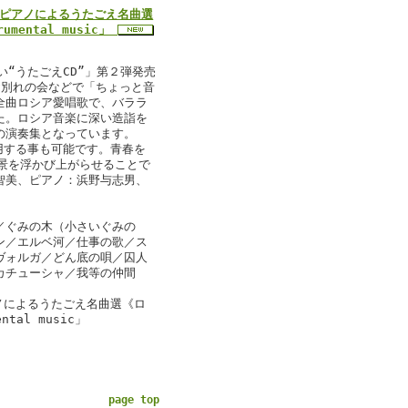
・ピアノによるうたごえ名曲選
mental music」
“うたごえCD”」第２弾発売
お別れの会などで「ちょっと音
全曲ロシア愛唱歌で、バララ
た。ロシア音楽に深い造詣を
の演奏集となっています。
用する事も可能です。青春を
景を浮かび上がらせることで
智美、ピアノ：浜野与志男、
／ぐみの木（小さいぐみの
ン／エルベ河／仕事の歌／ス
ヴォルガ／どん底の唄／囚人
カチューシャ／我等の仲間
ノによるうたごえ名曲選《ロ
tal music」
page top