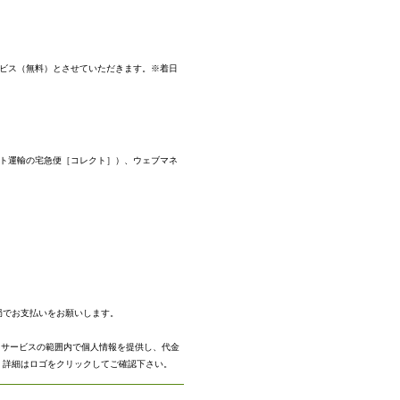
ービス（無料）とさせていただきます。※着日
マト運輸の宅急便［コレクト］）、ウェブマネ
。
局でお支払いをお願いします。
、サービスの範囲内で個人情報を提供し、代金
。
詳細はロゴをクリックしてご確認下さい。