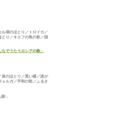
カル湖のほとり／トロイカ／
ほとり／キエフの鳥の歌／国
んなでうたうロシアの歌」
／泉のほとり／黒い瞳／誰が
ヴォルガ／平和の歌／ふるさ
山影」