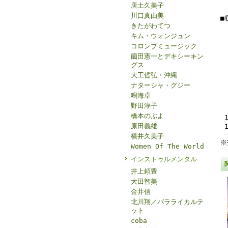
唐土久美子
川口真由美
■
きたがわてつ
キム・ウォンジュン
コロンブミュージック
薗田憲一とデキシーキン
グス
大工哲弘・沖縄
ナターシャ・グジー
鳴海卓
野田淳子
橋本のぶよ
原田義雄
横井久美子
※
Women Of The World
インストゥルメンタル
井上頼豊
大田智美
金井信
北川翔／バラライカルテ
ット
coba