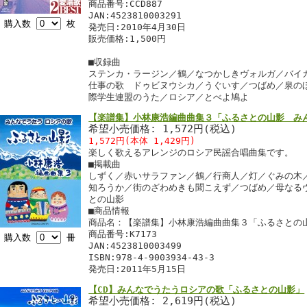
商品番号:CCD887
JAN:4523810003291
購入数
枚
発売日:2010年4月30日
販売価格:1,500円
■収録曲
ステンカ・ラージン／鶴／なつかしきヴォルガ／バイ
仕事の歌 ドゥビヌウシカ／うぐいす／つばめ／泉の
際学生連盟のうた／ロシア／とべよ鳩よ
【楽譜集】小林康浩編曲曲集３「ふるさとの山影 み
希望小売価格: 1,572円(税込)
1,572円(本体 1,429円)
楽しく歌えるアレンジのロシア民謡合唱曲集です。
■掲載曲
しずく／赤いサラファン／鶴／行商人／灯／ぐみの木
知ろうか／街のざわめきも聞こえず／つばめ／母なる
との山影
■商品情報
商品名：【楽譜集】小林康浩編曲曲集３「ふるさとの
商品番号:K7173
購入数
冊
JAN:4523810003499
ISBN:978-4-9003934-43-3
発売日:2011年5月15日
【CD】みんなでうたうロシアの歌「ふるさとの山影」
希望小売価格: 2,619円(税込)