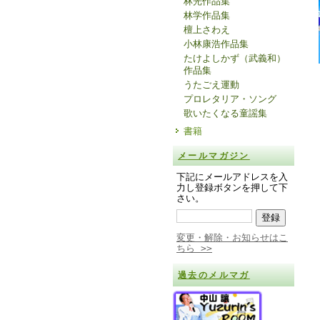
林光作品集
林学作品集
檀上さわえ
小林康浩作品集
たけよしかず（武義和）
作品集
うたごえ運動
プロレタリア・ソング
歌いたくなる童謡集
書籍
メールマガジン
下記にメールアドレスを入
力し登録ボタンを押して下
さい。
変更・解除・お知らせはこ
ちら >>
過去のメルマガ