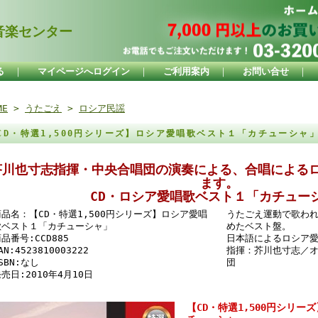
楽センター
る
｜
マイページへログイン
｜
ご利用案内
｜
お問い合せ
｜
ME
>
うたごえ
>
ロシア民謡
CD・特選1,500円シリーズ】ロシア愛唱歌ベスト１「カチューシャ
芥川也寸志指揮・中央合唱団の演奏による、合唱による
ます。
CD・ロシア愛唱歌ベスト１「カチュー
商品名：【CD・特選1,500円シリーズ】ロシア愛唱
うたごえ運動で歌わ
歌ベスト１「カチューシャ」
めたベスト盤。
品番号:CCD885
日本語によるロシア
AN:4523810003222
指揮：芥川也寸志／
SBN:なし
団
売日:2010年4月10日
【CD・特選1,500円シリ