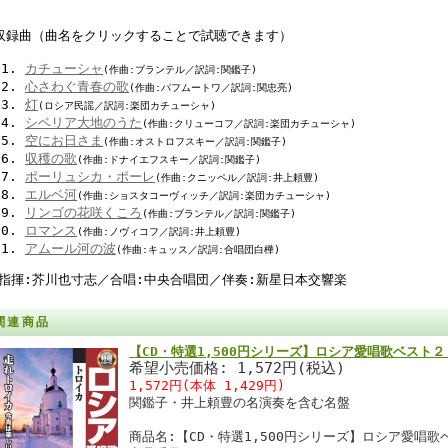
収録曲
（曲名をクリックすることで試聴できます）
カチューシャ
(作曲:ブランテル／訳詞:関鑑子)
心さわぐ青春の歌
(作曲:パフムートワ／訳詞:関忠亮)
灯
(ロシア民謡／訳詞:楽団カチューシャ)
シベリア大地のうた
(作曲:クリューコフ／訳詞:楽団カチューシャ)
空にお日さま
(作曲:オストロフスキー／訳詞:関鑑子)
収穫の歌
(作曲:ドナイエフスキー／訳詞:関鑑子)
ポーリュシカ・ポーレ
(作曲:クニッペル／訳詞:井上頼豊)
エルベ河
(作曲:ショスタコーヴィッチ／訳詞:楽団カチューシャ)
リンゴの花咲くころ
(作曲:ブランテル／訳詞:関鑑子)
ロマンス
(作曲:ノヴィコフ／訳詞:井上頼豊)
アムール河の波
(作曲:キュッス／訳詞:合唱団白樺)
指揮:芥川也寸志／合唱:中央合唱団／伴奏:新星日本交響楽
関連商品
【CD・特選1,500円シリーズ】ロシア愛唱歌ベスト
希望小売価格: 1,572円(税込)
1,572円(本体 1,429円)
関鑑子・井上頼豊の名演奏を含む名盤
商品名:【CD・特選1,500円シリーズ】ロシア愛唱