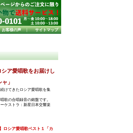
お客様の声
｜
サイトマップ
」
ロシア愛唱歌をお届けし
シャ」
れ続けてきたロシア愛唱歌を集
愛唱歌の合唱録音の銘盤です。
オーケストラ：新星日本交響楽
ーズ】ロシア愛唱歌ベスト１「カ