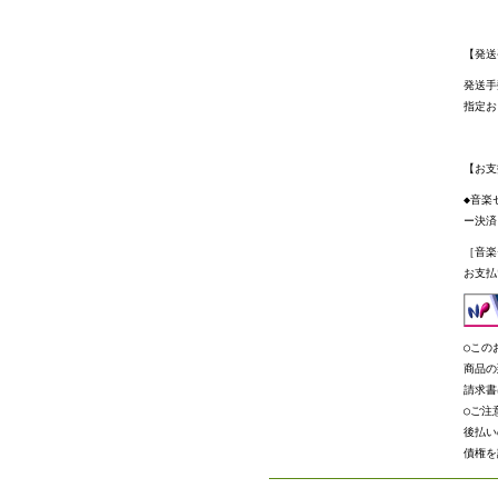
【発送
発送手
指定お
【お支
◆音楽
ー決済
［音楽
お支払
○この
商品の
請求書
○ご注
後払い
債権を