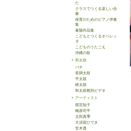
た
クラスでつくる楽しい合
奏
保育のためのピアノ伴奏
集
峯陽作品集
こどもとつくるオペレッ
タ
こどものうたごえ
沖縄の歌
和太鼓
バチ
長胴太鼓
平太鼓
締太鼓
和太鼓教則ビデオ
アーティスト
雨宮知子
梅原司平
太田真季
大須賀ひでき
笠木透