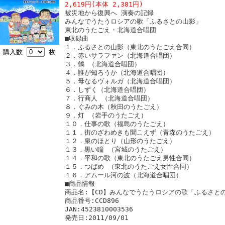
2,619円(本体 2,381円)
被災地から復興へ 演奏の記録
みんなでうたうロシアの歌「ふるさとの山影」
東北のうたごえ・北海道合唱団
■収録曲
１．ふるさとの山影（東北のうたごえ合同）
購入数
枚
２．赤いサラファン（北海道合唱団）
３．鶴 （北海道合唱団）
４．誰が知ろうか（北海道合唱団）
５．母なるヴォルガ（北海道合唱団）
６．しずく（北海道合唱団）
７．行商人 （北海道合唱団）
８．ぐみの木（秋田のうたごえ）
９．灯 （岩手のうたごえ）
１０．仕事の歌（福島のうたごえ）
１１．街のざわめきも聞こえず（青森のうたごえ）
１２．泉のほとり（山形のうたごえ）
１３．黒い瞳 （宮城のうたごえ）
１４．平和の歌（東北のうたごえ男性合同）
１５．つばめ （東北のうたごえ女性合同）
１６．アムール河の波（北海道合唱団）
■商品情報
商品名:【CD】みんなでうたうロシアの歌「ふるさと
商品番号:CCD896
JAN:4523810003536
発売日:2011/09/01