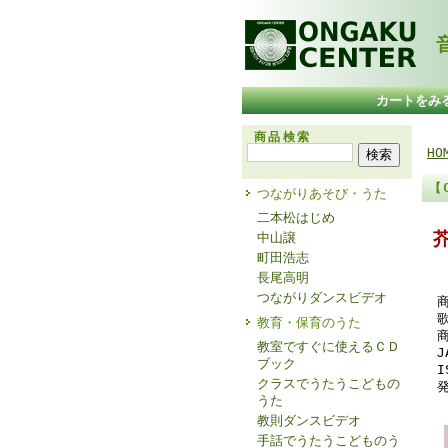
音
カートをみ
商品検索
HO
【
つながりあそび・うた
二本松はじめ
中山譲
町田浩志
長尾高明
つながりダンスビデオ
教育・保育のうた
商
教室ですぐに使えるＣＤ
J
ブック
I
クラスでうたうこどもの
発
うた
教則ダンスビデオ
手話でうたうこどものう