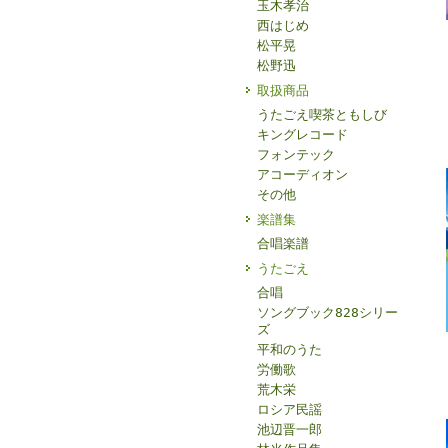
玉木孝治
西はじめ
松平晃
松野迅
取扱商品
うたごえ喫茶ともしび
キングレコード
フォンテック
アコーディオン
その他
楽譜集
合唱楽譜
うたごえ
合唱
ソングブック828シリー
ズ
平和のうた
労働歌
荒木栄
ロシア民謡
池辺晋一郎