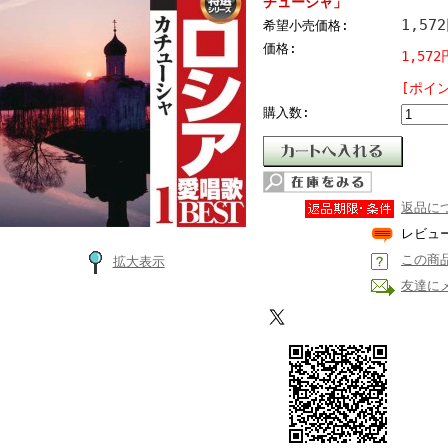
チューシャ」
1,57
希望小売価格:
価格:
1,572
[ポイ
購入数:
返品に
レビュ
この商
拡大表示
友達に