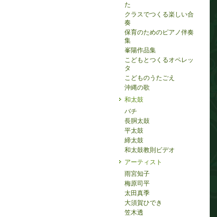
た
クラスでつくる楽しい合
奏
保育のためのピアノ伴奏
集
峯陽作品集
こどもとつくるオペレッ
タ
こどものうたごえ
沖縄の歌
和太鼓
バチ
長胴太鼓
平太鼓
締太鼓
和太鼓教則ビデオ
アーティスト
雨宮知子
梅原司平
太田真季
大須賀ひでき
笠木透