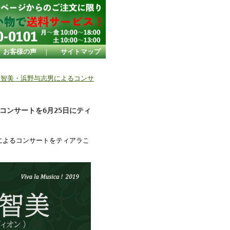
お客様の声
｜
サイトマップ
田智美・浜野与志男によるコンサ
ンサートを6月25日にティ
によるコンサートをティアラこ