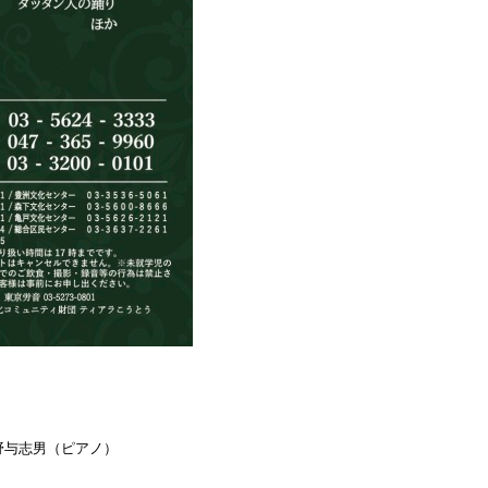
】
野与志男（ピアノ）