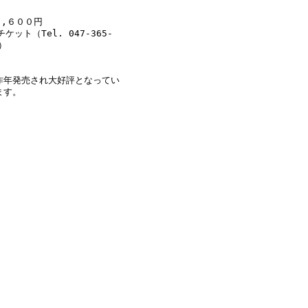
３,６００円
ケット（Tel. 047-365-
1）
昨年発売され大好評となってい
ます。