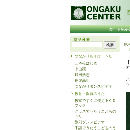
音
カートをみ
商品検索
HO
ー
つながりあそび・うた
【
二本松はじめ
ア
中山譲
町田浩志
北
長尾高明
う
つながりダンスビデオ
教育・保育のうた
教室ですぐに使えるＣＤ
ブック
クラスでうたうこどもの
うた
教則ダンスビデオ
手話でうたうこどものう