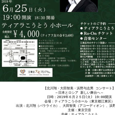
【北川翔・大田智美・浜野与志男 コンサート
～日本とロシア 新しい舞台へ～
日時：2019年６月２５日(火) 19:00開演
会場：ティアラこう小ホール（東京都江東区）
出演：北川翔（バラライカ）、大田智美（アコーディオン）、浜
主催：東京労音
共催：ティアラこうとう