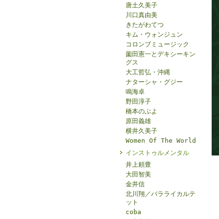
唐土久美子
川口真由美
きたがわてつ
キム・ウォンジュン
コロンブミュージック
薗田憲一とデキシーキン
グス
大工哲弘・沖縄
ナターシャ・グジー
鳴海卓
野田淳子
橋本のぶよ
原田義雄
横井久美子
Women Of The World
インストゥルメンタル
井上頼豊
大田智美
金井信
北川翔／バラライカルテ
ット
coba