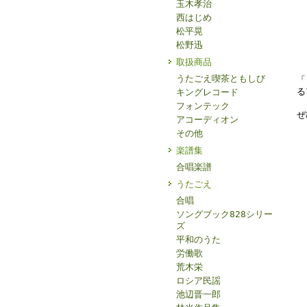
玉木孝治
西はじめ
松平晃
松野迅
取扱商品
うたごえ喫茶ともしび
「
る
キングレコード
フォンテック
ぜ
アコーディオン
その他
楽譜集
合唱楽譜
うたごえ
合唱
ソングブック828シリー
ズ
平和のうた
労働歌
荒木栄
ロシア民謡
池辺晋一郎