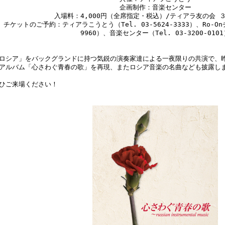
企画制作：音楽センター
入場料：4,000円（全席指定・税込）/ティアラ友の会 
チケットのご予約：ティアラこうとう（Tel. 03-5624-3333）、Ro-Onチ
9960）、音楽センター（Tel. 03-3200-010
ロシア」をバックグランドに持つ気鋭の演奏家達による一夜限りの共演で、
アルバム「心さわぐ青春の歌」を再現、またロシア音楽の名曲なども披露し
ひご来場ください！