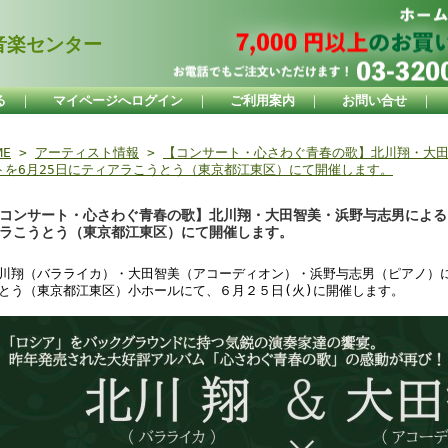
楽センター
る
｜
マイページへログイン
｜
ご利用案内
｜
お問い合せ
｜
ME
>
アーティスト情報
>
【コンサート・心さわぐ青春の歌】北川翔・大
トを6月25日にティアラこうとう（東京都江東区）にて開催します。
コンサート・心さわぐ青春の歌】北川翔・大田智美・浜野与志男によるコ
ラこうとう（東京都江東区）にて開催します。
川翔（バラライカ）・大田智美（アコーディオン）・浜野与志男（ピアノ）
とう（東京都江東区）小ホールにて、６月２５日(火)に開催します。