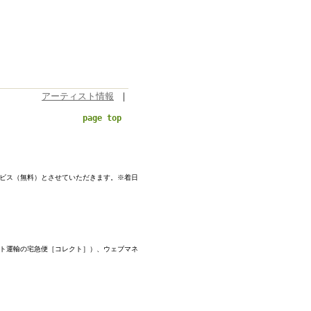
アーティスト情報
｜
page top
ービス（無料）とさせていただきます。※着日
マト運輸の宅急便［コレクト］）、ウェブマネ