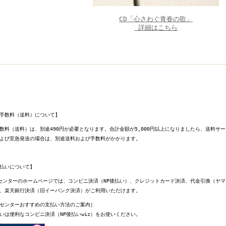
CD「心さわぐ青春の歌」
詳細はこちら
手数料（送料）について】
数料（送料）は、別途490円が必要となります。合計金額が5,000円以上になりましたら、送料サ
よび至急発送の場合は、別途送料および手数料がかかります。
払いについて】
センターのホームページでは、コンビニ決済（NP後払い）、クレジットカード決済、代金引換（ヤ
、楽天銀行決済（旧イーバンク決済）がご利用いただけます。
センターおすすめの支払い方法のご案内］
いは便利なコンビニ決済（NP後払いwiz）をお使いください。