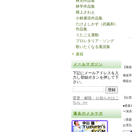
林光作品集
林学作品集
檀上さわえ
小林康浩作品集
たけよしかず（武義和）
作品集
うたごえ運動
プロレタリア・ソング
歌いたくなる童謡集
書籍
メールマガジン
【発送
下記にメールアドレスを入
発送手
力し登録ボタンを押して下
指定お
さい。
変更・解除・お知らせはこ
【お支
ちら >>
◆音楽
ー決済
過去のメルマガ
［音楽
お支払