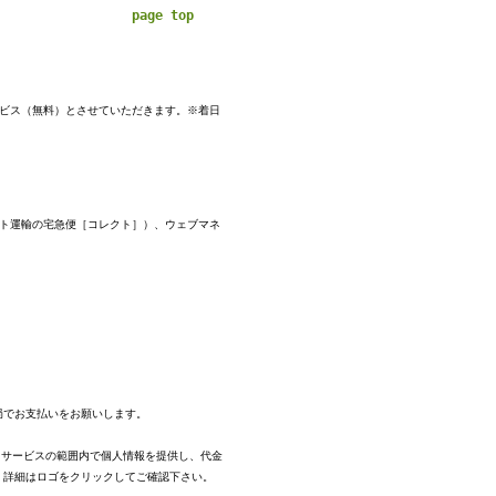
page top
ービス（無料）とさせていただきます。※着日
マト運輸の宅急便［コレクト］）、ウェブマネ
。
局でお支払いをお願いします。
、サービスの範囲内で個人情報を提供し、代金
。
詳細はロゴをクリックしてご確認下さい。