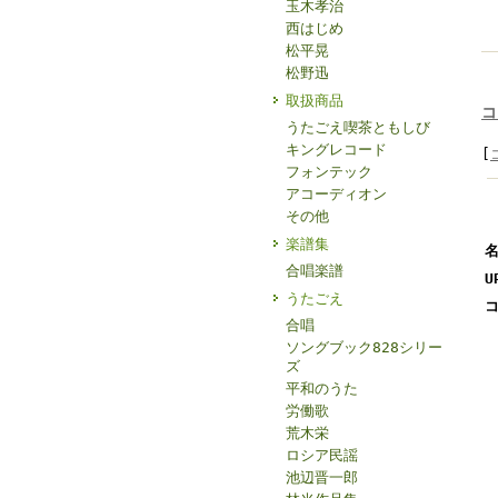
玉木孝治
西はじめ
松平晃
松野迅
取扱商品
コ
うたごえ喫茶ともしび
キングレコード
[
フォンテック
アコーディオン
その他
楽譜集
名
合唱楽譜
U
うたごえ
コ
合唱
ソングブック828シリー
ズ
平和のうた
労働歌
荒木栄
ロシア民謡
池辺晋一郎