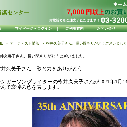
楽センター
る
｜
マイページへログイン
｜
ご利用案内
｜
お問い合せ
｜
ME
>
アーティスト情報
>
横井久美子さん、長い間ありがとうございまし
井久美子さん、長い間ありがとうございました。
横井久美子さん 歌と力をありがとう。
シンガーソングライターの横井久美子さんが
2021
年
1
月
1
謹んで哀悼の意を表します。