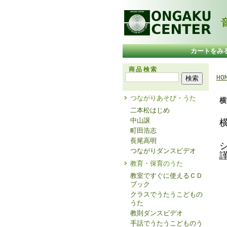
音
カートをみ
商品検索
HO
つながりあそび・うた
横
二本松はじめ
中山譲
町田浩志
長尾高明
つながりダンスビデオ
教育・保育のうた
教室ですぐに使えるＣＤ
ブック
クラスでうたうこどもの
うた
教則ダンスビデオ
手話でうたうこどものう