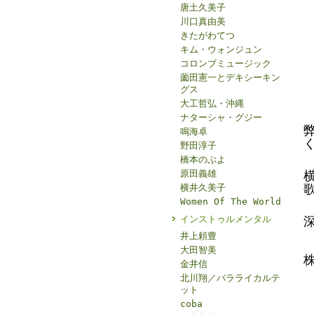
唐土久美子
川口真由美
きたがわてつ
キム・ウォンジュン
コロンブミュージック
薗田憲一とデキシーキン
グス
大工哲弘・沖縄
ナターシャ・グジー
鳴海卓
野田淳子
橋本のぶよ
原田義雄
横井久美子
Women Of The World
インストゥルメンタル
井上頼豊
大田智美
金井信
北川翔／バラライカルテ
ット
coba