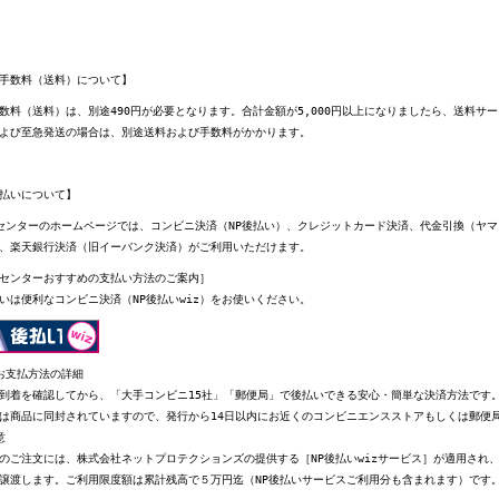
手数料（送料）について】
数料（送料）は、別途490円が必要となります。合計金額が5,000円以上になりましたら、送料サ
よび至急発送の場合は、別途送料および手数料がかかります。
払いについて】
センターのホームページでは、コンビニ決済（NP後払い）、クレジットカード決済、代金引換（ヤ
、楽天銀行決済（旧イーバンク決済）がご利用いただけます。
センターおすすめの支払い方法のご案内］
いは便利なコンビニ決済（NP後払いwiz）をお使いください。
お支払方法の詳細
到着を確認してから、「大手コンビニ15社」「郵便局」で後払いできる安心・簡単な決済方法です
は商品に同封されていますので、発行から14日以内にお近くのコンビニエンスストアもしくは郵便
意
のご注文には、株式会社ネットプロテクションズの提供する［NP後払いwizサービス］が適用され
譲渡します。ご利用限度額は累計残高で５万円迄（NP後払いサービスご利用分も含まれます）です