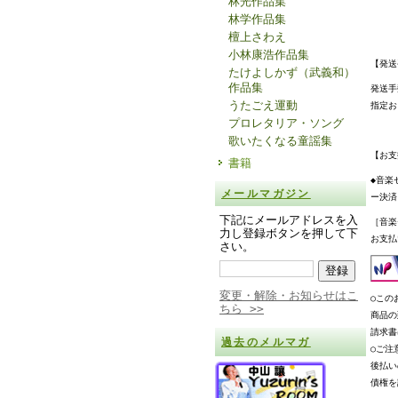
林光作品集
林学作品集
檀上さわえ
小林康浩作品集
【発送
たけよしかず（武義和）
作品集
発送手
うたごえ運動
指定お
プロレタリア・ソング
歌いたくなる童謡集
【お支
書籍
◆音楽
メールマガジン
ー決済
下記にメールアドレスを入
［音楽
力し登録ボタンを押して下
お支払
さい。
変更・解除・お知らせはこ
○この
ちら >>
商品の
請求書
過去のメルマガ
○ご注
後払い
債権を