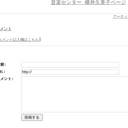
音楽センター 横井久美子ページ
アーティ
メント
コメント記入欄はこちら
]
前:
RL:
メント: