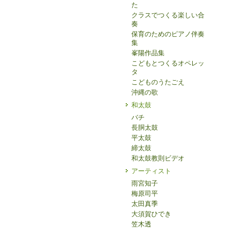
た
クラスでつくる楽しい合
奏
保育のためのピアノ伴奏
集
峯陽作品集
こどもとつくるオペレッ
タ
こどものうたごえ
沖縄の歌
和太鼓
バチ
長胴太鼓
平太鼓
締太鼓
和太鼓教則ビデオ
アーティスト
雨宮知子
梅原司平
太田真季
大須賀ひでき
笠木透