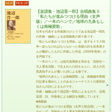
NEW
PICK UP
【楽譜集・池辺晋一郎】合唱曲集５
「私たちが進みつづける理由（女声
版）／一本のペンで／地球の九条もし
くは南極賛歌」
日本を代表する作曲家のひとりである池辺晋一郎氏
の作曲・編曲による合唱曲集の第５集です。
「私たちが進みつづける理由」は、息子をイラク戦
争へ送らなければならなかった母親の詩を堤美果さ
んが翻訳したものに作曲した作品（2008年発表）の
女声版です。
「一本のペンで」は核兵器廃絶を求める「高校生一
万人署名活動」で生まれたの詩をもとに、詩人の石
黒真知子さんが書いた詩による曲です。
「地球の九条もしくは南極賛歌」は、南極越冬隊随
行記者を務めたことのあるジャーナリストの柴田鉄
治さんの詩によるものです。
作曲・編曲は全て池辺晋一郎氏によるもので、合唱
楽譜、詩、作曲者による解説を掲載しています。
■掲載曲
私たちが進みつづける理由［女声三部合唱］／一本
のペンで 高校生一万人署名活動実行委員会の詩を