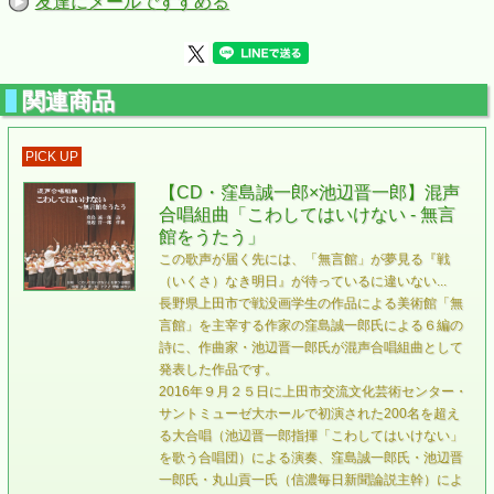
友達にメールですすめる
関連商品
PICK UP
【CD・窪島誠一郎×池辺晋一郎】混声
合唱組曲「こわしてはいけない - 無言
館をうたう」
この歌声が届く先には、「無言館」が夢見る『戦
（いくさ）なき明日』が待っているに違いない...
長野県上田市で戦没画学生の作品による美術館「無
言館」を主宰する作家の窪島誠一郎氏による６編の
詩に、作曲家・池辺晋一郎氏が混声合唱組曲として
発表した作品です。
2016年９月２５日に上田市交流文化芸術センター・
サントミューゼ大ホールで初演された200名を超え
る大合唱（池辺晋一郎指揮「こわしてはいけない」
を歌う合唱団）による演奏、窪島誠一郎氏・池辺晋
一郎氏・丸山貢一氏（信濃毎日新聞論説主幹）によ