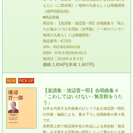
もとに［二部合唱］／地球の九条もしくは南極賛歌
［混声四部合唱］
■商品情報
商品名：【楽譜集・池辺晋一郎】合唱曲集５「私た
ちが進みつづける理由（女声版）／一本のペンで／
地球の九条もしくは南極賛歌」
商品番号：K7202
JAN：4523810004236
ISBN：978-4-903934-81-5
発売日：2016年８月９日
価格:1,834円(本体 1,667円)
NEW
PICK UP
【楽譜集・池辺晋一郎】合唱曲集４
「こわしてはいけない - 無言館をうた
う」
日本を代表する作曲家のひとりである池辺晋一郎氏
の作曲・編曲による、書き下ろし合唱曲集の第４集
です。
長野県上田で戦没画学生の作品による美術館「無言
館」を主宰する窪島誠一郎氏によって書かれた６篇