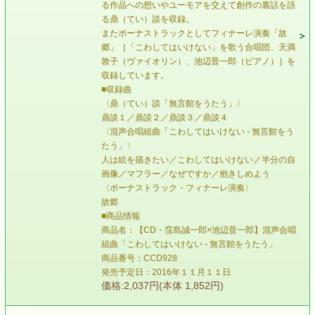
る作品への想いやユーモアを交えて創作の裏話を語
る鼎（てい）談を収録。
またボーナストラックとしてフィナーレ演奏「故
郷」［「こわしてはいけない」を歌う合唱団、天満
敦子（ヴァイオリン）、池辺晋一郎（ピアノ）］を
収録しています。
■収録曲
〈鼎（てい）談「無言館をうたう」〉
鼎談１／鼎談２／鼎談３／鼎談４
〈混声合唱組曲「こわしてはいけない - 無言館をう
たう」〉
人は絵を描きたい／こわしてはいけない／半分の自
画像／マフラー／なぜですか／抱きしめよう
〈ボーナストラック・フィナーレ演奏〉
故郷
■商品情報
商品名：【CD・窪島誠一郎×池辺晋一郎】混声合唱
組曲「こわしてはいけない - 無言館をうたう」
商品番号：CCD928
発売予定日：2016年１１月１１日
価格:2,037円(本体 1,852円)