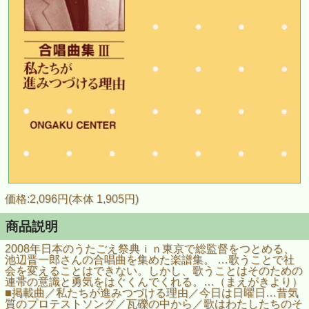
価格:2,096円(本体 1,905円)
商品説明
2008年日本のうたごえ祭典ｉｎ東京で総監督をつとめる、
池辺晋一郎さんの合唱曲を集めた楽譜集。 …歌うことで社
会を変えることはできない。しかし、歌うことはそのための
連帯の意識と勇気をはぐくんでくれる。…（まえがきより）
■掲載曲／私たちが進みつづける理由／今日は日曜日…昔気
質のプロテストソング／瓦礫の中から／歌はわたしたちのそ