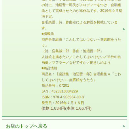
の詩に、池辺晋一郎氏がメロディーをつけ、合唱組
曲として完成させたのが本作品です。2016年９月初
演予定。
合唱楽譜、詩、作曲者による解説を掲載していま
す。
■掲載曲
混声合唱組曲「こわしてはいけない～無言館をうた
う」
（詩：窪島誠一郎 作曲：池辺晋一郎）
人は絵を描きたい／こわしてはいけない／半分の自
画像／マフラー／なぜですか／抱きしめよう
■商品情報
商品名：【楽譜集・池辺晋一郎】合唱曲集４「こわ
してはいけない～無言館をうたう」
商品番号：K7201
JAN：4523810004229
ISBN：978-4-903934-80-8
発売日：2016年７月１５日
価格:1,834円(本体 1,667円)
お店のトップへ戻る