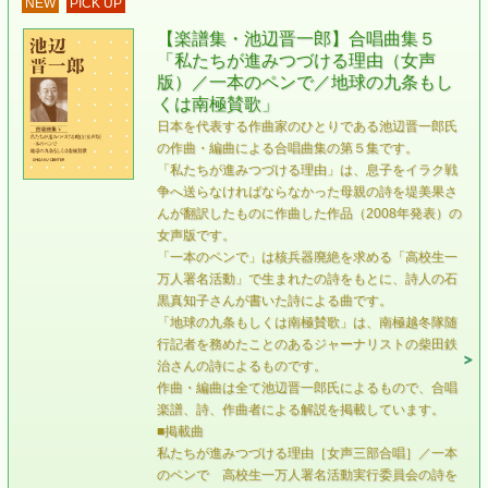
NEW
PICK UP
【楽譜集・池辺晋一郎】合唱曲集５
「私たちが進みつづける理由（女声
版）／一本のペンで／地球の九条もし
くは南極賛歌」
日本を代表する作曲家のひとりである池辺晋一郎氏
の作曲・編曲による合唱曲集の第５集です。
「私たちが進みつづける理由」は、息子をイラク戦
争へ送らなければならなかった母親の詩を堤美果さ
んが翻訳したものに作曲した作品（2008年発表）の
女声版です。
「一本のペンで」は核兵器廃絶を求める「高校生一
万人署名活動」で生まれたの詩をもとに、詩人の石
黒真知子さんが書いた詩による曲です。
「地球の九条もしくは南極賛歌」は、南極越冬隊随
行記者を務めたことのあるジャーナリストの柴田鉄
治さんの詩によるものです。
作曲・編曲は全て池辺晋一郎氏によるもので、合唱
楽譜、詩、作曲者による解説を掲載しています。
■掲載曲
私たちが進みつづける理由［女声三部合唱］／一本
のペンで 高校生一万人署名活動実行委員会の詩を