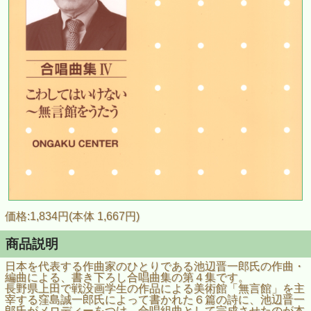
価格:1,834円(本体 1,667円)
商品説明
日本を代表する作曲家のひとりである池辺晋一郎氏の作曲・
編曲による、書き下ろし合唱曲集の第４集です。
長野県上田で戦没画学生の作品による美術館「無言館」を主
宰する窪島誠一郎氏によって書かれた６篇の詩に、池辺晋一
郎氏がメロディーをつけ、合唱組曲として完成させたのが本