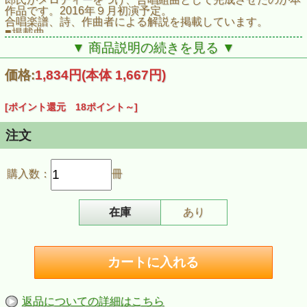
作品です。2016年９月初演予定。
合唱楽譜、詩、作曲者による解説を掲載しています。
■掲載曲
混声合唱組曲「こわしてはいけない～無言館をうたう」
▼ 商品説明の続きを見る ▼
（詩：窪島誠一郎 作曲：池辺晋一郎）
人は絵を描きたい／こわしてはいけない／半分の自画像／マ
価格:
1,834円
(本体 1,667円)
フラー／なぜですか／抱きしめよう
■商品情報
商品名：【楽譜集・池辺晋一郎】合唱曲集４「こわしてはい
[ポイント還元 18ポイント～]
けない～無言館をうたう」
商品番号：K7201
JAN：4523810004229
注文
ISBN：978-4-903934-80-8
発売日：2016年７月１５日
購入数：
冊
在庫
あり
返品についての詳細はこちら