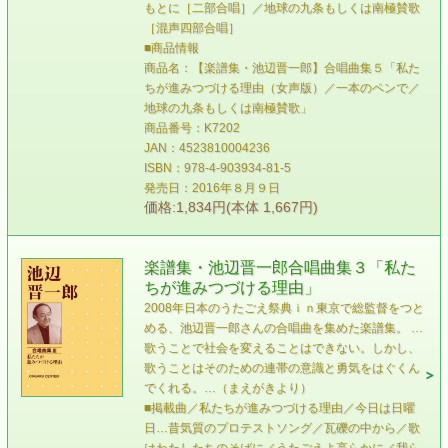
もとに［二部合唱］／地球の九条もしくは南極賛歌
［混声四部合唱］
■商品情報
商品名：【楽譜集・池辺晋一郎】合唱曲集５「私た
ちが進みつづける理由（女声版）／一本のペンで／
地球の九条もしくは南極賛歌」
商品番号：K7202
JAN：4523810004236
ISBN：978-4-903934-81-5
発売日：2016年８月９日
価格:1,834円(本体 1,667円)
楽譜集・池辺晋一郎合唱曲集３「私た
ちが進みつづける理由」
2008年日本のうたごえ祭典ｉｎ東京で総監督をつと
める、池辺晋一郎さんの合唱曲を集めた楽譜集。 …
歌うことで社会を変えることはできない。しかし、
歌うことはそのための連帯の意識と勇気をはぐくん
でくれる。…（まえがきより）
■掲載曲／私たちが進みつづける理由／今日は日曜
日…昔気質のプロテストソング／瓦礫の中から／歌
はわたしたちのそばに／うたごえよ高らかに／我ら