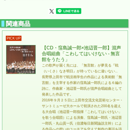
関連商品
PICK UP
【CD・窪島誠一郎×池辺晋一郎】混声
合唱組曲「こわしてはいけない - 無言
館をうたう」
この歌声が届く先には、「無言館」が夢見る『戦
（いくさ）なき明日』が待っているに違いない...
長野県上田市で戦没画学生の作品による美術館「無
言館」を主宰する作家の窪島誠一郎氏による６編の
詩に、作曲家・池辺晋一郎氏が混声合唱組曲として
発表した作品です。
2016年９月２５日に上田市交流文化芸術センター・
サントミューゼ大ホールで初演された200名を超え
る大合唱（池辺晋一郎指揮「こわしてはいけない」
を歌う合唱団）による演奏、窪島誠一郎氏・池辺晋
一郎氏・丸山貢一氏（信濃毎日新聞論説主幹）によ
る作品への想いやユーモアを交えて創作の裏話を語