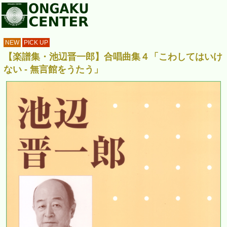
NEW
PICK UP
【楽譜集・池辺晋一郎】合唱曲集４「こわしてはいけ
ない - 無言館をうたう」