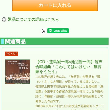
返品についての詳細はこちら
関連商品
PICK UP
【CD・窪島誠一郎×池辺晋一郎】混声
合唱組曲「こわしてはいけない - 無言
館をうたう」
この歌声が届く先には、「無言館」が夢見る『戦
（いくさ）なき明日』が待っているに違いない...
長野県上田市で戦没画学生の作品による美術館「無
言館」を主宰する作家の窪島誠一郎氏による６編の
詩に、作曲家・池辺晋一郎氏が混声合唱組曲として
発表した作品です。
2016年９月２５日に上田市交流文化芸術センター・