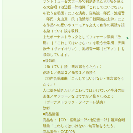
サントミューゼ大ホールで初演された200名を超え
る大合唱（池辺晋一郎指揮「こわしてはいけない」
を歌う合唱団）による演奏、窪島誠一郎氏・池辺晋
一郎氏・丸山貢一氏（信濃毎日新聞論説主幹）によ
る作品への想いやユーモアを交えて創作の裏話を語
る鼎（てい）談を収録。
またボーナストラックとしてフィナーレ演奏「故
郷」［「こわしてはいけない」を歌う合唱団、天満
敦子（ヴァイオリン）、池辺晋一郎（ピアノ）］を
収録しています。
■収録曲
〈鼎（てい）談「無言館をうたう」〉
鼎談１／鼎談２／鼎談３／鼎談４
〈混声合唱組曲「こわしてはいけない - 無言館をう
たう」〉
人は絵を描きたい／こわしてはいけない／半分の自
画像／マフラー／なぜですか／抱きしめよう
〈ボーナストラック・フィナーレ演奏〉
故郷
■商品情報
商品名：【CD・窪島誠一郎×池辺晋一郎】混声合唱
組曲「こわしてはいけない - 無言館をうたう」
商品番号：CCD928