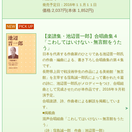
発売予定日：2016年１１月１１日
価格:2,037円(本体 1,852円)
NEW
PICK UP
【楽譜集・池辺晋一郎】合唱曲集４
「こわしてはいけない - 無言館をうた
う」
日本を代表する作曲家のひとりである池辺晋一郎氏
の作曲・編曲による、書き下ろし合唱曲集の第４集
です。
長野県上田で戦没画学生の作品による美術館「無言
館」を主宰する窪島誠一郎氏によって書かれた６篇
の詩に、池辺晋一郎氏がメロディーをつけ、合唱組
曲として完成させたのが本作品です。2016年９月初
演予定。
合唱楽譜、詩、作曲者による解説を掲載していま
す。
■掲載曲
混声合唱組曲「こわしてはいけない～無言館をうた
う」
（詩：窪島誠一郎 作曲：池辺晋一郎）