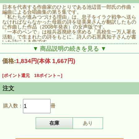
日本を代表する作曲家のひとりである池辺晋一郎氏の作曲・
編曲による合唱曲集の第５集です。
「私たちが進みつづける理由」は、息子をイラク戦争へ送ら
なければならなかった母親の詩を堤美果さんが翻訳したもの
に作曲した作品（2008年発表）の女声版です。
「一本のペンで」は核兵器廃絶を求める「高校生一万人署名
活動」で生まれたの詩をもとに、詩人の石黒真知子さんが書
いた詩による曲です。
「地球の九条もしくは南極賛歌」は、南極越冬隊随行記者を
▼ 商品説明の続きを見る ▼
務めたことのあるジャーナリストの柴田鉄治さんの詩による
ものです。
価格:
1,834円
(本体 1,667円)
作曲・編曲は全て池辺晋一郎氏によるもので、合唱楽譜、
詩、作曲者による解説を掲載しています。
■掲載曲
[ポイント還元 18ポイント～]
私たちが進みつづける理由［女声三部合唱］／一本のペン
で 高校生一万人署名活動実行委員会の詩をもとに［二部合
唱］／地球の九条もしくは南極賛歌［混声四部合唱］
注文
■商品情報
商品名：【楽譜集・池辺晋一郎】合唱曲集５「私たちが進み
つづける理由（女声版）／一本のペンで／地球の九条もしく
購入数：
冊
は南極賛歌」
商品番号：K7202
JAN：4523810004236
ISBN：978-4-903934-81-5
在庫
あり
発売日：2016年８月９日