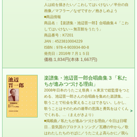
人は絵を描きたい／こわしてはいけない／半分の自
画像／マフラー／なぜですか／抱きしめよう
■商品情報
商品名：【楽譜集・池辺晋一郎】合唱曲集４「こわ
してはいけない～無言館をうたう」
商品番号：K7201
JAN：4523810004229
ISBN：978-4-903934-80-8
発売日：2016年７月１５日
価格:1,834円(本体 1,667円)
楽譜集・池辺晋一郎合唱曲集３「私た
ちが進みつづける理由」
2008年日本のうたごえ祭典ｉｎ東京で総監督をつと
める、池辺晋一郎さんの合唱曲を集めた楽譜集。 …
歌うことで社会を変えることはできない。しかし、
歌うことはそのための連帯の意識と勇気をはぐくん
でくれる。…（まえがきより）
■掲載曲／私たちが進みつづける理由／今日は日曜
日…昔気質のプロテストソング／瓦礫の中から／歌
はわたしたちのそばに／うたごえよ高らかに／我ら