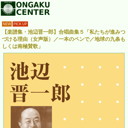
NEW
PICK UP
【楽譜集・池辺晋一郎】合唱曲集５「私たちが進みつ
づける理由（女声版）／一本のペンで／地球の九条も
しくは南極賛歌」