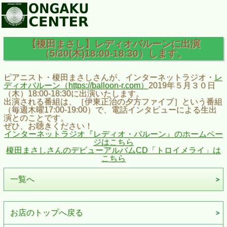
【榎田まさし】レディオバルーンに出演
（5/30(木)18:00-18:30）します。
ピアニスト・榎田まさしさんが、インターネットラジオ・
レ
ディオバルーン（https://balloon-r.com）
2019年５月３０日
（木）18:00-18:30に出演いたします。
出演される番組は、［伊東正治の夕方ファイブ］という番組
（毎週木曜17:00-19:00）で、電話インタビューによる生出
演とのことです。
ぜひ、お聴きください！
インターネットラジオ『レディオ・バルーン』のホームペー
ジはこちら
榎田まさしさんのデビューアルバムCD「トロイメライ」は
こちら
一覧へ
お店のトップへ戻る