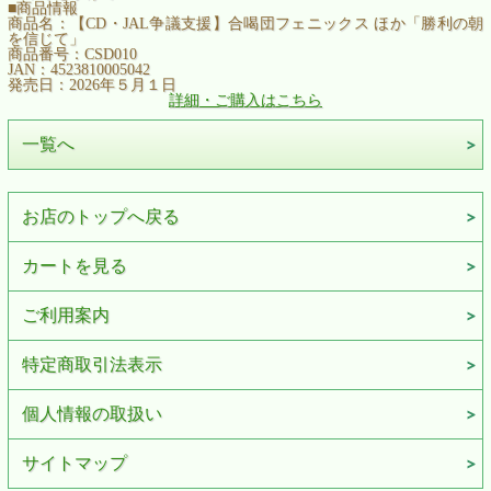
■商品情報
商品名：【
CD
・
JAL
争議支援】合喝団フェニックス ほか「勝利の朝
を信じて」
商品番号：
CSD010
JAN
：
4523810005042
発売日：
2026
年５月１日
詳細・ご購入はこちら
一覧へ
お店のトップへ戻る
カートを見る
ご利用案内
特定商取引法表示
個人情報の取扱い
サイトマップ