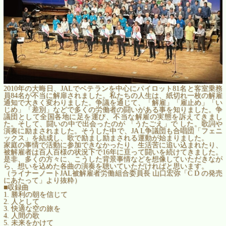
2010
年の大晦日、
JAL
でベテランを中心にパイロット
81
名と客室乗務
員
84
名が不当に解扉されました。私たちの人生は、紙切れ一枚の解雇
通知で大きく変わりました。争議を通じて、「解雇」「雇止め」「い
じめ」「差別」などで多くの労働者の闘いがある事を知りました。争
議団として全国各地に足を運び、不当な解雇の実態を訴えてきまし
た。そして、闘いの中で出会ったのが 「うたごえ」で した。歌詞や
演奏に励まされました。そうした中で、
JA L
争議団も合唱団「フェニ
ックス」を結成し、歌で励まし励まされる運動が始まりました。
家庭の事情で活動に参加できなかったり、生活苦に追い込まれたり、
被解雇者は百人百様の状況下で
16
年に亘って闘いを続けてきました。
是非、多くの方々に、こうした背景事情などを想像していただきなが
ら、想いを込めた各曲の演奏を聴いていただければと思います。
（ライナーノート
JAL
被解雇者労働組合委員長 山口宏弥「
C D
の発売
にあたって」より抜粋）
■収録曲
1.
勝利の朝を信じて
2.
人として
3.
快適な空の旅を
4.
人間の歌
5.
未来をかけて