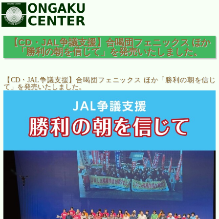
【CD・JAL争議支援】合喝団フェニックス ほか
「勝利の朝を信じて」を発売いたしました。
【
CD
・
JAL
争議支援】合喝団フェニックス ほか「勝利の朝を信じ
て」を発売いたしました。