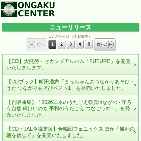
ニューリリース
1 / 7ページ（全140件）
1
2
3
4
5
前へ
次へ
【CD】大熊啓・セカンドアルバム「FUTURE」を発売
いたしまします。
【CDブック】町田浩志「まっちゃんのつながりあそび・
うた つながりあそびベスト1」を発売いたしました。
【合唱曲集】「2026日本のうたごえ祭典inながの - 守ろ
う自然 輝けいのち 平和のうたごえ つなごう絆 - 」を発
売いたしました。
【CD・JAL争議支援】合喝団フェニックス ほか「勝利の
朝を信じて」を発売いたしました。