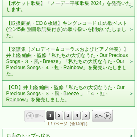
【ポケット歌集】「メーデー平和歌集 2024」を発売いた
します。
【取扱商品・CD６枚組】キングレコード 山の歌ベスト
(全145曲 別冊歌詞集付き)の取り扱いを開始いたしまし
た。
【楽譜集（メロディー＆コーラスおよびピアノ伴奏）】
井上鑑 編曲・監修「私たちの大切なうた - Our Precious
Songs - ３・風 - Breeze」「私たちの大切なうた - Our
Precious Songs - ４・虹 - Rainbow」を発売いたしまし
た。
【CD】井上鑑 編曲・監修「私たちの大切なうた - Our
Precious Songs - ３・風 - Breeze 」「４・虹 -
Rainbow」を発売しました。
1
2
3
4
5
前へ
次へ
1 / 7ページ（全140件）
お店のトップへ戻る