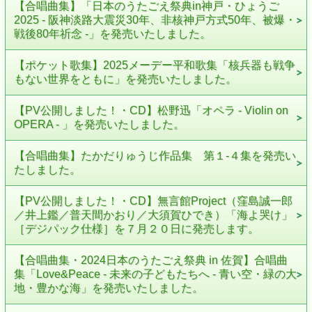
【合唱曲集】「日本のうたごえ祭典in神戸・ひょうご
2025 - 阪神淡路大震災30年、非核神戸方式50年、被爆・
戦後80年祈念 -」を発売いたしました。
【ポケット歌集】2025メーデー平和歌集「核兵器も戦争
もない世界をともに」を発売いたしました。
【PV公開しました！・CD】松野迅「オペラ - Violin on
OPERA - 」を発売いたしました。
【合唱曲集】たかだりゅうじ作品集 第１-４集を発売い
たしました。
【PV公開しました！・CD】無言館Project（窪島誠一郎
／井上鑑／普天間かおり／大須賀ひでき）「海よ哭け」
［デジパック仕様］を７月２０日に発売します。
【合唱曲集・2024日本のうたごえ祭典 in 佐賀】合唱曲
集「Love&Peace - 未来の子どもたちへ - 青い空・緑の大
地・豊かな海」を発売いたしました。