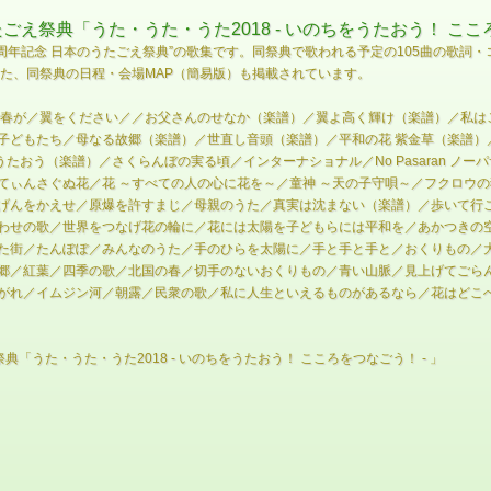
え祭典「うた・うた・うた2018 - いのちをうたおう！ こころ
70周年記念 日本のうたごえ祭典”の歌集です。同祭典で歌われる予定の105曲の歌
また、同祭典の日程・会場MAP（簡易版）も掲載されています。
かで春が／翼をください／／お父さんのせなか（楽譜）／翼よ高く輝け（楽譜）／私
子どもたち／母なる故郷（楽譜）／世直し音頭（楽譜）／平和の花 紫金草（楽譜）
のちをうたおう（楽譜）／さくらんぼの実る頃／インターナショナル／No Pasaran
てぃんさぐぬ花／花 ～すべての人の心に花を～／童神 ～天の子守唄～／フクロウ
げんをかえせ／原爆を許すまじ／母親のうた／真実は沈まない（楽譜）／歩いて行
わせの歌／世界をつなげ花の輪に／花には太陽を子どもらには平和を／あかつきの
た街／たんぽぽ／みんなのうた／手のひらを太陽に／手と手と手と／おくりもの／
郷／紅葉／四季の歌／北国の春／切手のないおくりもの／青い山脈／見上げてごら
がれ／イムジン河／朝露／民衆の歌／私に人生といえるものがあるなら／花はどこへ行
「うた・うた・うた2018 - いのちをうたおう！ こころをつなごう！ - 」