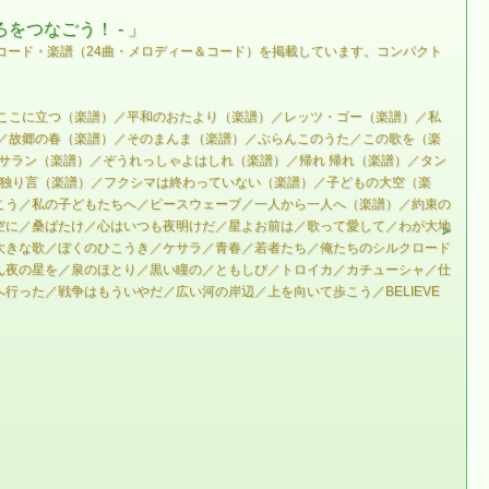
をつなごう！ - 」
詞・コード・楽譜（24曲・メロディー＆コード）を掲載しています。コンパクト
はここに立つ（楽譜）／平和のおたより（楽譜）／レッツ・ゴー（楽譜）／私
／故郷の春（楽譜）／そのまんま（楽譜）／ぶらんこのうた／この歌を（楽
 ノーパサラン（楽譜）／ぞうれっしゃよはしれ（楽譜）／帰れ 帰れ（楽譜）／タン
の独り言（楽譜）／フクシマは終わっていない（楽譜）／子どもの大空（楽
こう／私の子どもたちへ／ピースウェーブ／一人から一人へ（楽譜）／約束の
空に／桑ばたけ／心はいつも夜明けだ／星よお前は／歌って愛して／わが大地
大きな歌／ぼくのひこうき／ケサラ／青春／若者たち／俺たちのシルクロード
ん夜の星を／泉のほとり／黒い瞳の／ともしび／トロイカ／カチューシャ／仕
った／戦争はもういやだ／広い河の岸辺／上を向いて歩こう／BELIEVE