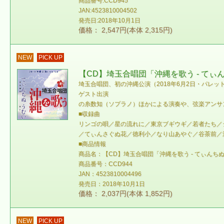
商品番号:CCD945
JAN:4523810004502
発売日:2018年10月1日
価格： 2,547円(本体 2,315円)
NEW
PICK UP
【CD】埼玉合唱団「沖縄を歌う - てぃんち
埼玉合唱団、初の沖縄公演（2018年6月2日・パ
ゲスト出演
の糸数知（ソプラノ）ほかによる演奏や、弦楽アンサ
■収録曲
リンゴの唄／星の流れに／東京ブギウギ／若者たち／
／てぃんさぐぬ花／徳利小／なり山あやぐ／谷茶前／
■商品情報
商品名：【CD】埼玉合唱団「沖縄を歌う - てぃんちぬ 
商品番号：CCD944
JAN：4523810004496
発売日：2018年10月1日
価格： 2,037円(本体 1,852円)
NEW
PICK UP