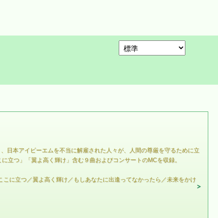
L）、日本アイビーエムを不当に解雇された人々が、人間の尊厳を守るために立
こに立つ」「翼よ高く輝け」含む９曲およびコンサートのMCを収録。
私はここに立つ／翼よ高く輝け／もしあなたに出逢ってなかったら／未来をかけ