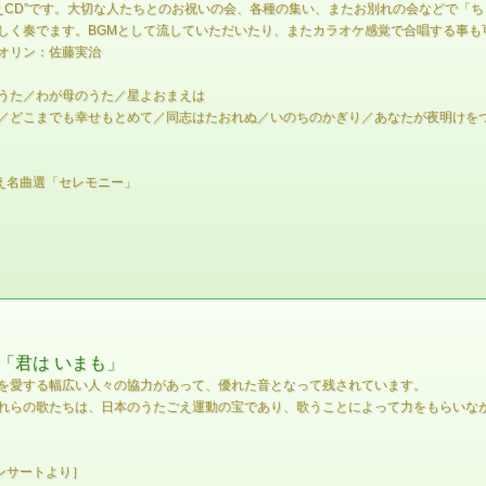
ごえCD”です。大切な人たちとのお祝いの会、各種の集い、またお別れの会などで「
しく奏でます。BGMとして流していただいたり、またカラオケ感覚で合唱する事も
オリン：佐藤実治
うた／わが母のうた／星よおまえは
／どこまでも幸せもとめて／同志はたおれぬ／いのちのかぎり／あなたが夜明けを
え名曲選「セレモニー」
「君は いまも」
を愛する幅広い人々の協力があって、優れた音となって残されています。
れらの歌たちは、日本のうたごえ運動の宝であり、歌うことによって力をもらいな
コンサートより］