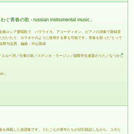
ussian instrumental music」
全曲ロシア愛唱歌で、バラライカ、アコーディオン、ピアノの演奏で新録音
ただいたり、カラオケのように使用する事も可能です。青春を彩った“とって
浜野与志男、編曲：中山英雄
／エルベ河／仕事の歌／ステンカ・ラージン／国際学生連盟のうた／なつかし
ic」
２曲を掲載した楽譜集です。うたごえの青年たちが試行錯誤しながら、ユキヒ