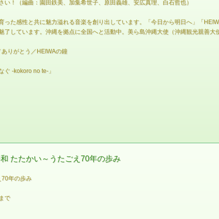
さい！（編曲：園田鉄美、加集希世子、原田義雄、安広真理、白石哲也）
育った感性と共に魅力溢れる音楽を創り出しています。「今日から明日へ」「HEI
魅了しています。沖縄を拠点に全国へと活動中。美ら島沖縄大使（沖縄観光親善大
間／ありがとう／HEIWAの鐘
koro no te-」
和 たたかい～うたごえ70年の歩み
70年の歩み
まで