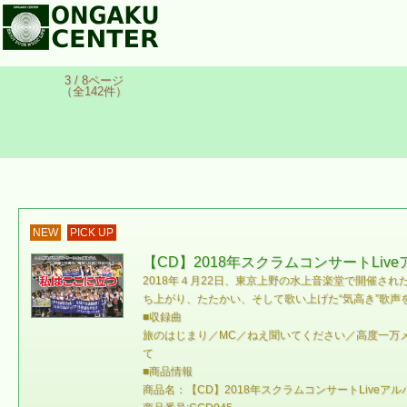
3 / 8ページ
（全142件）
NEW
PICK UP
【CD】2018年スクラムコンサートLi
2018年４月22日、東京上野の水上音楽堂で開催さ
ち上がり、たたかい、そして歌い上げた“気高き”歌
■収録曲
旅のはじまり／MC／ねえ聞いてください／高度一万メ
て
■商品情報
商品名：【CD】2018年スクラムコンサートLiveア