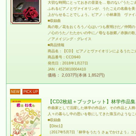
大切な時間にとっておきの音楽を… 歌のない“うた
ふれるピアノとヴァイオリンが、うたごえの名曲を美
上がらせることでしょう。ピアノ：小林康浩 ヴァイ
■収録曲
鳥の歌／花をおくろう／心はいつも夜明けだ／仲間の
／心のうた／たたかいの中に／母なる故郷／赤旗の歌
／アメイジング・グレイス
■商品情報
商品名：【CD】 ピアノとヴァイオリンによるうたご
商品番号：CCD940
発売日：2018年1月27日
JAN：4523810004410
価格： 2,037円(本体 1,852円)
NEW
PICK UP
【CD2枚組＋ブックレット】林学作品集
作曲家として活躍した林学の作品が、その作品と人柄
人々の暮らし中の思いを歌にしてきた珠玉のようなこ
■収録曲
【Disc1】
［2017年5月7日「林学をうたう さぁでかけよう」