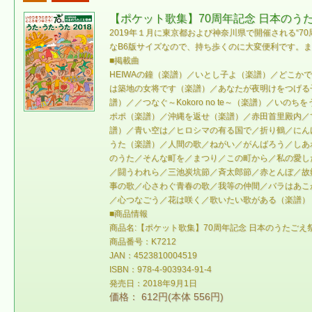
【ポケット歌集】70周年記念 日本のうたご
2019年１月に東京都および神奈川県で開催される“
なB6版サイズなので、持ち歩くのに大変便利です。
■掲載曲
HEIWAの鐘（楽譜）／いとし子よ（楽譜）／どこ
は築地の女将です（楽譜）／あなたが夜明けをつげる
譜）／／つなぐ～Kokoro no te～（楽譜）／い
ポポ（楽譜）／沖縄を返せ（楽譜）／赤田首里殿内／
譜）／青い空は／ヒロシマの有る国で／折り鶴／にん
うた（楽譜）／人間の歌／ねがい／がんばろう／しあ
のうた／そんな町を／まつり／この町から／私の愛し
／闘うわれら／三池炭坑節／斉太郎節／赤とんぼ／故
事の歌／心さわぐ青春の歌／我等の仲間／バラはあこ
／心つなごう／花は咲く／歌いたい歌がある（楽譜）
■商品情報
商品名:【ポケット歌集】70周年記念 日本のうたごえ祭典
商品番号：K7212
JAN：4523810004519
ISBN：978-4-903934-91-4
発売日：2018年9月1日
価格： 612円(本体 556円)