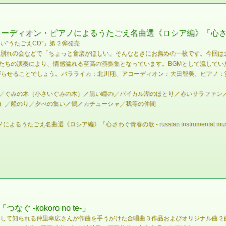
オン・ピアノによるうたごえ名曲選《ロシア編》「心さわぐ青春の歌 - r
い“うたごえCD”」第２弾発売
お別れの会などで「ちょっと音楽がほしい」そんなときにお薦めの一枚です。今回は
たちの演奏により、情感溢れる至高の演奏集となっています。BGMとして流してい
がらせることでしょう。バラライカ：北川翔、アコーディオン：大田智美、ピアノ：
／ぐみの木（小さいぐみの木）／黒い瞳の／バイカル湖のほとり／赤いサラファン
）／船のり／夕べの集い／鶴／カチューシャ／我等の仲間
たごえ名曲選《ロシア編》「心さわぐ青春の歌 - russian instrumental mus
-kokoro no te-」
者として知られる仲里幸広さんが作曲を手うがけた合唱曲３作品およびオリジナル曲