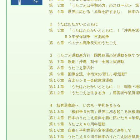
第 ３章 「うたごえは平和の力」のスローガン 第
第 ４章 世界に広がる「原爆を許すまじ」 日本の
２ うたはたたかいとともに
第 ５章 「うたはたたかいとともに」Ⅰ「冲縄を返
６０年安保闘争 三池閥争
第 ６章 ベトナム戦争反対のうたごえ
３ うたごえ運動新方針 国民各層の諸運動を歌でつ
第 ７章 歌劇「沖縄」制作 全国上演運動
第 ８章 うたごえ新方針
第 ９章 国際交流、中南米の"新しい歌運動"
第１０章 音楽センター会館建設運動
第１１章 「うたはたたかいとともに」Ⅱ 職場・地
第１２章 「うたごえは生きる力 」障害者作業所運
４ 核兵器廃絶へ いのち・平和をまもる
第１３章 「核戦争３分前」世界に沸き起こる反核運
第１４章 日本のうたごえ祭典を新に拓いた８４年祭
第１５章 うたごえ４０周年運動
第１６章 自由と平和世界の変革運動と連帯して
第１７章 うたごえ５０周年日本のうたごえ記念祭典