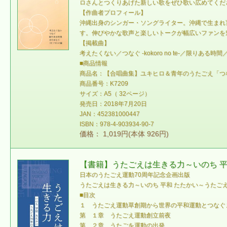
ロさんとつくりあげた新しい歌をぜひ歌い広めてくだ
【作曲者プロフィール】
沖縄出身のシンガー・ソングライター。沖縄で生まれ
す。伸びやかな歌声と楽しいトークが幅広いファンを
【掲載曲】
考えたくない／つなぐ -kokoro no te-／限りある時
■商品情報
商品名：【合唱曲集】ユキヒロ＆青年のうたごえ「つなぐ -ko
商品番号：K7209
サイズ：A5（ 32ページ）
発売日：2018年7月20日
JAN：452381000447
ISBN：978-4-903934-90-7
価格： 1,019円(本体 926円)
【書籍】うたごえは生きる力～いのち 平
日本のうたごえ運動70周年記念企画出版
うたごえは生きる力～いのち 平和 たたかい～うたごえ
■目次
１ うたごえ運動草創期から世界の平和運動とつなぐ
第 １章 うたごえ運動創立前夜
第 ２章 うたごを運動の出発