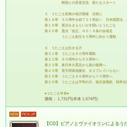
輯国との音楽交流 新たなスタート
５ うたごえ祭典の地方開催 活発に
第１８章 ５０周年を経て２１世紀へ 日本国憲法、
第１９章 憲法をまもりいかす闘いとうたごえ
第２０章 憲法「改正」ＮＯ！９条の会発足
うたごえ創立６０周年に向かう運動
６ うたごえは生きる力
第２１章 うたごえ６０周年運動
第２２章 ６０周年から６５周年へ
第２３章 東日本大震災から真の復興へ
第２４章 普天間基地撤去、オスプレイいらない
第２５章 うたごえ６６周年から７０周年へ
第２６章 うたごえは平和の力 核兵器廃絶 戦争法
●うたごえ年表●
価格： 1,731円(本体 1,574円)
NEW
PICK UP
【CD】ピアノとヴァイオリンによる