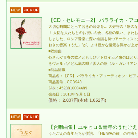
NEW
PICK UP
【CD・セレモニー2】 バラライカ・アコーディ
大切な時間にとっておきの音楽を… 大好評の「歌のな
！ 大切な人たちとのお祝いの会、各種の集い、また
しました。ロシア音楽に深い造詣を持つアーティスト
おきの音楽（うた）”が、より豊かな情景を浮かび上
■収録曲
心さわぐ青春の歌／ともしび／トロイカ／泉のほとり
きヴォルガ／どん底の唄／囚人の歌（ル・ガレリアン
■商品情報
商品名：【CD】 バラライカ・アコーディオン・ピアノによるう
商品番号：CCD943
JAN：4523810004489
発売日：2018年９月１日
価格： 2,037円(本体 1,852円)
NEW
PICK UP
【合唱曲集】ユキヒロ＆青年のうたごえ「つなぐ 
うたごえの青年たちが作詞、「HEIWAの鐘」の作