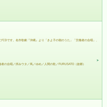
イブCDです。名作歌劇『沖縄』より「きよ子の朝のうた」「労働者の合唱」、
の合唱／拝みウタ／蔦／ゆめ／人間の歌／FURUSATO（故郷）