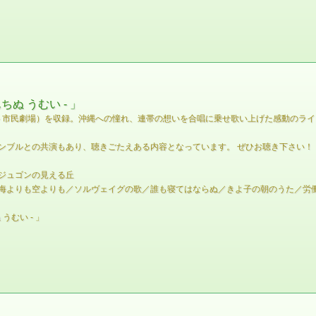
ぬ うむい - 」
レット市民劇場）を収録。沖縄への憧れ、連帯の想いを合唱に乗せ歌い上げた感動のラ
ンブルとの共演もあり、聴きごたえある内容となっています。 ぜひお聴き下さい！
ジュゴンの見える丘
海よりも空よりも／ソルヴェイグの歌／誰も寝てはならぬ／きよ子の朝のうた／労働者
うむい - 」