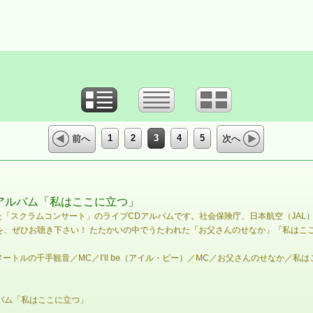
1
2
3
4
5
前へ
次へ
veアルバム「私はここに立つ」
れた「スクラムコンサート」のライブCDアルバムです。社会保険庁、日本航空（JA
声を、ぜひお聴き下さい！ たたかいの中でうたわれた「お父さんのせなか」「私はこ
ートルの千手観音／MC／I’ll be（アイル・ビー）／MC／お父さんのせなか／
ルバム「私はここに立つ」