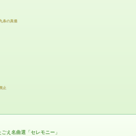
九条の真価
廃止
うたごえ名曲選「セレモニー」