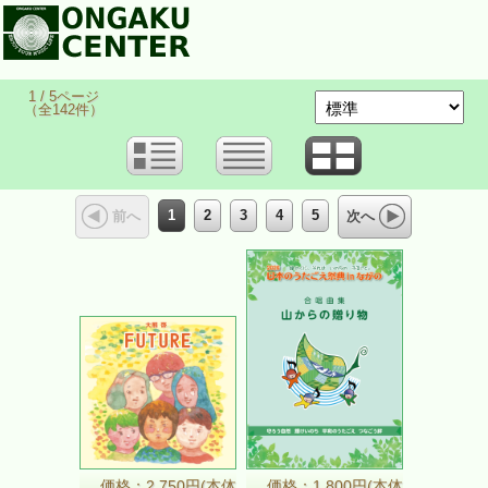
1 / 5ページ
（全142件）
1
2
3
4
5
前へ
次へ
価格：2,750円(本体
価格：1,800円(本体